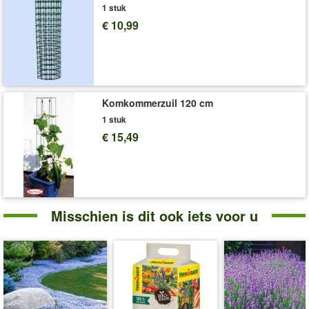
Levering omvat:
21 cm pot
1 stuk
€ 10,99
'Rudbeckia'
Plant- en Verzorgingstips
Komkommerzuil 120 cm
1 stuk
€ 15,49
Misschien is dit ook iets voor u