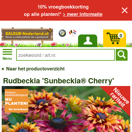
10% vroegboekkorting
op alle planten!*
> meer informatie
0
Inloggen
Menu
Naar het productoverzicht
Rudbeckia 'Sunbeckia® Cherry'