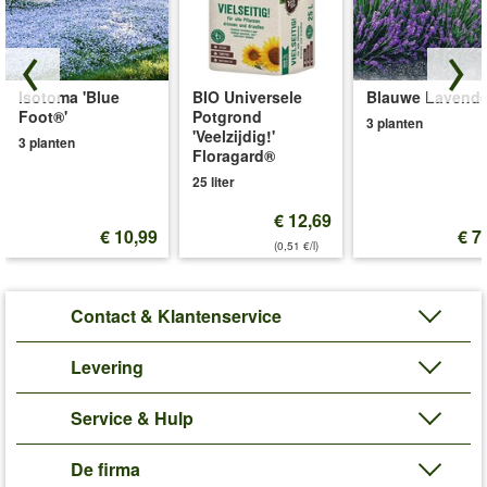
Isotoma 'Blue
BIO Universele
Blauwe Lavende
Foot®'
Potgrond
3 planten
'Veelzijdig!'
3 planten
Floragard®
25 liter
€ 12,69
€ 10,99
€ 7
(0,51 €/l)
Contact & Klantenservice
Levering
Service & Hulp
De firma