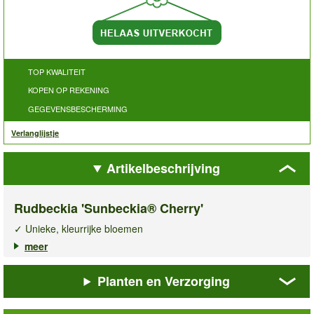
TOP KWALITEIT
KOPEN OP REKENING
GEGEVENSBESCHERMING
Verlanglijstje
Artikelbeschrijving
Rudbeckia 'Sunbeckia® Cherry'
✓ Unieke, kleurrijke bloemen
✓ Bij- & vlindervriendelijk
meer
✓ Sterk, compact & winterhard
Planten en Verzorging
De
rudbeckia Sunbeckia® Cherry
is een opvallende, robuuste
vaste plant die elke tuin, border of balkon direct een zomers
accent geeft. Haar unieke, halfgevulde bloemen stralen in