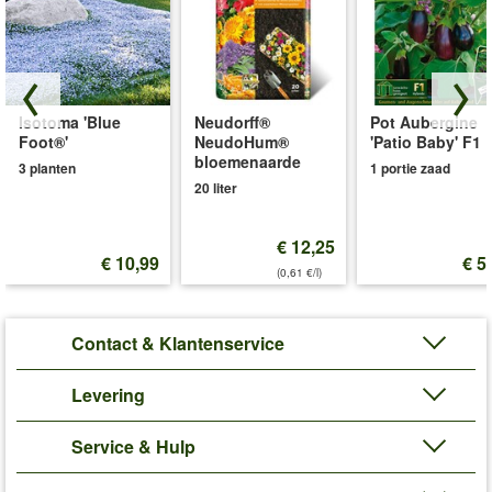
Isotoma 'Blue
Neudorff®
Pot Aubergine
Foot®'
NeudoHum®
'Patio Baby' F1
bloemenaarde
3 planten
1 portie zaad
20 liter
€ 12,25
€ 10,99
€ 5
(0,61 €/l)
Contact & Klantenservice
Levering
Service & Hulp