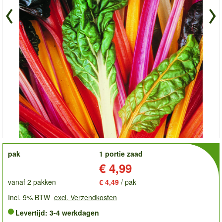
order
pak
1 portie zaad
Prijs:
€ 4,99
vanaf 2 pakken
€ 4,49
/ pak
Incl. 9% BTW
excl. Verzendkosten
Levertijd: 3-4 werkdagen