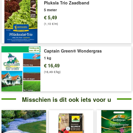
Pluksla Trio Zaadband
5 meter
€ 5,49
(1,10 €/m)
Captain Green® Wondergras
1 kg
€ 16,49
(16,49 €/kg)
Misschien is dit ook iets voor u