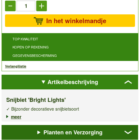
In het winkelmandje
TOP KWALITEIT
KOPEN OP REKENING
GEGEVENSBESCHERMING
Verlanglijstje
Artikelbeschrijving
Snijbiet 'Bright Lights'
✓ Bijzonder decoratieve snijbietsoort
✓ Grote, attractieve bladeren
meer
✓ Voldoende voor ca. 50 planten
Planten en Verzorging
De
snijbiet Bright Lights
valt op door zijn krachtige stelen in
glanzend rood, oranje, roze, geel en wit. Deze decoratieve