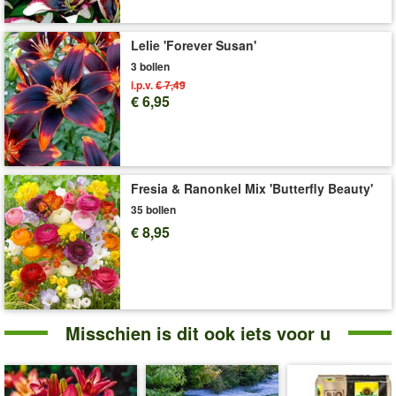
graven van plantgaten extra eenvoudig. Met de
plantenschaal
(art.nr.
524
) kunt u bloembollen eenvoudig planten, na de bloei
Lelie 'Forever Susan'
opbergen en beschermen tegen muizen en woelmuizen.
3 bollen
Art.nr.:
39466
i.p.v.
€ 7,49
€ 6,95
Levering omvat:
bolomvang 16-18 cm
'Lelie'
Plant- en Verzorgingstips
Fresia & Ranonkel Mix 'Butterfly Beauty'
35 bollen
€ 8,95
Misschien is dit ook iets voor u