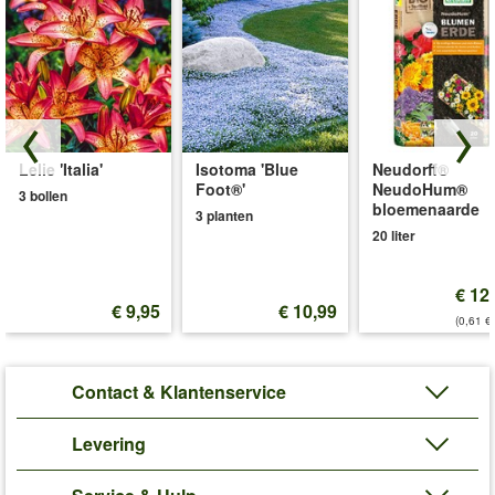
Lelie 'Italia'
Isotoma 'Blue
Neudorff®
Foot®'
NeudoHum®
3 bollen
bloemenaarde
3 planten
20 liter
€ 12
€ 9,95
€ 10,99
(0,61 €/
Contact & Klantenservice
Levering