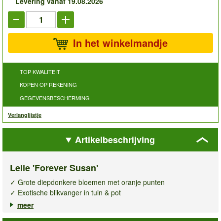
Levering vanaf 19.08.2026
In het winkelmandje
TOP KWALITEIT
KOPEN OP REKENING
GEGEVENSBESCHERMING
Verlanglijstje
Artikelbeschrijving
Lelie 'Forever Susan'
✓ Grote diepdonkere bloemen met oranje punten
✓ Exotische blikvanger in tuin & pot
✓ Schitterend als snijbloem & heerlijk geurend
meer
De
lelie Forever Susan
is een echte sensatie! Met haar