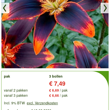
order
pak
3 bollen
Prijs:
€ 7,49
vanaf 2 pakken
€ 6,69
/ pak
vanaf 3 pakken
€ 6,66
/ pak
Incl. 9% BTW
excl. Verzendkosten