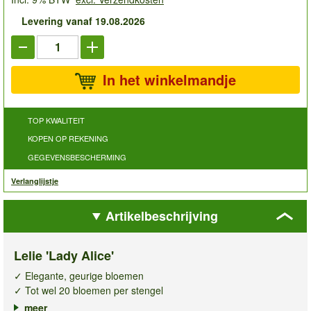
Levering vanaf 19.08.2026
In het winkelmandje
TOP KWALITEIT
KOPEN OP REKENING
GEGEVENSBESCHERMING
Verlanglijstje
Artikelbeschrijving
Lelie 'Lady Alice'
✓ Elegante, geurige bloemen
✓ Tot wel 20 bloemen per stengel
✓ Blikvanger voor border & pot
meer