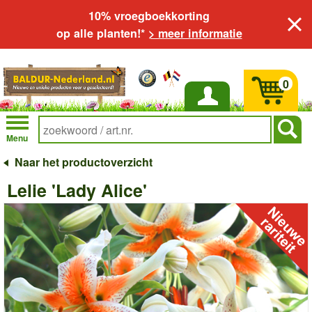
10% vroegboekkorting
op alle planten!*
> meer informatie
0
Inloggen
Menu
Naar het productoverzicht
Lelie 'Lady Alice'