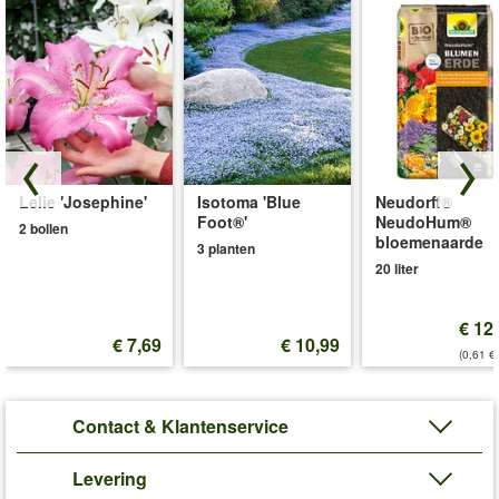
Lelie 'Josephine'
Isotoma 'Blue
Neudorff®
Foot®'
NeudoHum®
2 bollen
bloemenaarde
3 planten
20 liter
€ 12
€ 7,69
€ 10,99
(0,61 €/
Contact & Klantenservice
Levering