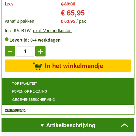
i.p.v.
€ 69,80
Prijs:
€ 65,95
vanaf 2 pakken
€ 63,95
/ pak
Incl. 9% BTW
excl. Verzendkosten
Levertijd: 3-4 werkdagen
In het winkelmandje
TOP KWALITEIT
KOPEN OP REKENING
GEGEVENSBESCHERMING
Verlanglijstje
Artikelbeschrijving