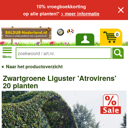
10% vroegboekkorting
op alle planten!*
> meer informatie
0
Inloggen
Menu
Naar het productoverzicht
Zwartgroene Liguster 'Atrovirens'
20 planten