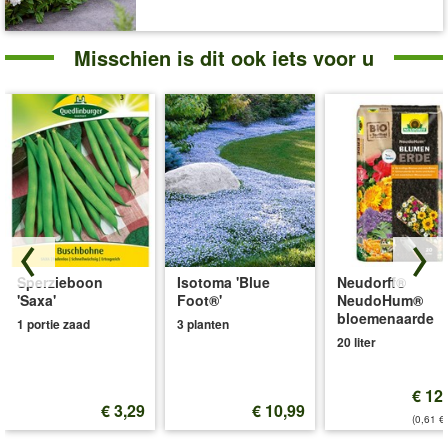
Misschien is dit ook iets voor u
Sperzieboon
Isotoma 'Blue
Neudorff®
'Saxa'
Foot®'
NeudoHum®
bloemenaarde
1 portie zaad
3 planten
20 liter
€ 12
€ 3,29
€ 10,99
(0,61 €/