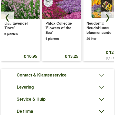
Geurlavendel
Phlox Collectie
Neudorff®
'Roze'
'Flowers of the
NeudoHum®
Sea'
bloemenaarde
3 planten
4 planten
20 liter
€ 12
€ 10,95
€ 13,25
(0,61 €/
Contact & Klantenservice
Levering
Service & Hulp
De firma