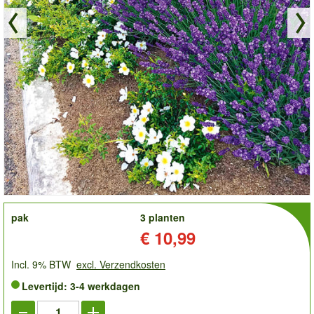
order
pak
3 planten
Prijs:
€ 10,99
Incl. 9% BTW
excl. Verzendkosten
Levertijd: 3-4 werkdagen