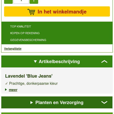
In het winkelmandje
TOP KWALITEIT
KOPEN OP REKENING
GEGEVENSBESCHERMING
Verlanglijstje
Artikelbeschrijving
Lavendel 'Blue Jeans'
✓ Prachtige, donkerpaarse kleur
✓ Winterhard tot -22° C
meer
✓ Groenblijvend
Planten en Verzorging
De
lavendel Blue Jeans
valt op door haar prachtige,
donkerpaarse bloemen, die prachtig contrasteren met het
zilvergroene blad. Dankzij de compacte groei en de mogelijkheid