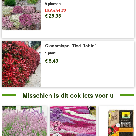
9 planten
i.p.v.
€ 31,80
€ 29,95
Glansmispel 'Red Robin'
1 plant
€ 5,49
Misschien is dit ook iets voor u