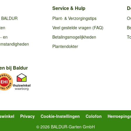
Service & Hulp
D
ij BALDUR
Plant- & Verzorgingstips
O
ten
Veel gestelde vragen (FAQ)
Be
g- en
Betalingsmogelijkheden
To
omstandigheden
Plantendokter
en bij Baldur
swinkel
Privacy
Cookie-Instellingen
Colofon
Herroeping
© 2026 BALDUR-Garten GmbH