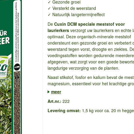
✓ Gezonde groei
✓ Versterkt de weerstand
✓ Natuurlijk langetermijneffect
De
Cuxin DCM speciale meststof voor
laurierkers
verzorgt uw laurierkers en echte l
optimaal. Deze organisch-minerale meststof
ondersteunt een gezonde groei en verbetert 
weerstand tegen vorst, droogte en ziektes. D
voedingsstoffen worden gedurende meerder
afgegeven, wat zorgt voor een goede beworte
langdurige verzorging van de planten.
Naast stikstof, fosfor en kalium bevat de mest
magnesium, essentieel voor het krachtige gro
meer
Art.nr.:
222
Levering omvat:
1,5 kg voor ca. 20 m hegg