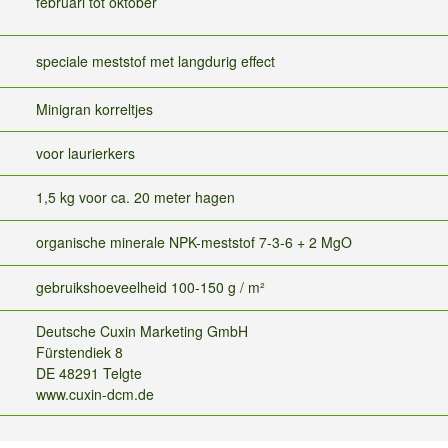
februari tot oktober
speciale meststof met langdurig effect
Minigran korreltjes
voor laurierkers
1,5 kg voor ca. 20 meter hagen
organische minerale NPK-meststof 7-3-6 + 2 MgO
gebruikshoeveelheid 100-150 g / m²
Deutsche Cuxin Marketing GmbH
Fürstendiek 8
DE 48291 Telgte
www.cuxin-dcm.de