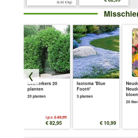
(9,50 €/kg)
Misschien
 'Moulin
Laurierkers 20
Isotoma 'Blue
Neudo
planten
Foot®'
Neud
bloe
d
20 planten
3 planten
20 liter
i.p.v.
€ 85,00
€ 4,99
€ 82,95
€ 10,99