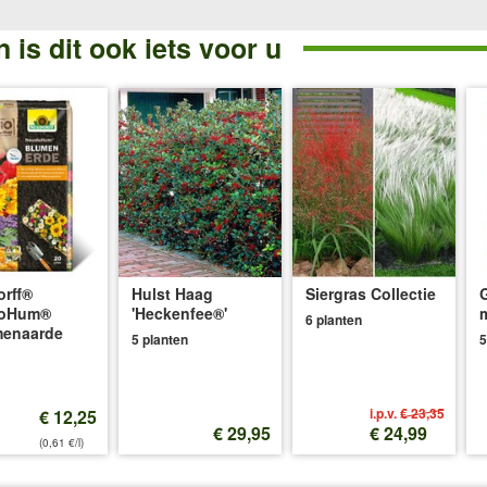
 is dit ook iets voor u
rff®
Hulst Haag
Siergras Collectie
oHum®
'Heckenfee®'
6 planten
menaarde
5 planten
5
i.p.v.
€ 23,35
€ 12,25
€ 29,95
€ 24,99
(0,61 €/l)