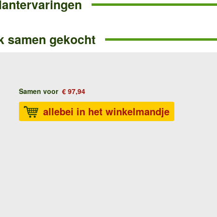
lantervaringen
k samen gekocht
Samen voor
€ 97,94
allebei in het winkelmandje