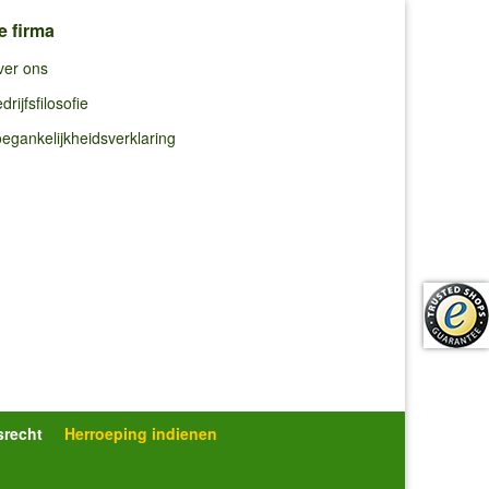
e firma
ver ons
drijfsfilosofie
egankelijkheidsverklaring
srecht
Herroeping indienen