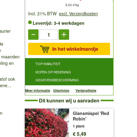
9,50 €/kg
Incl. 21% BTW
excl. Verzendkosten
Levertijd: 3-4 werkdagen
aurier
de
In het winkelmandje
e
e maanden
ling en
TOP KWALITEIT
KOPEN OP REKENING
stof ook
GEGEVENSBESCHERMING
ene...
Meer informatie
Uitprinten
Verlanglijstje
Dit kunnen wij u aanraden
en
Glansmispel 'Red
Robin'
1 plant
€ 5,49