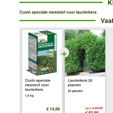
K
Cuxin
Cuxin speciale meststof voor laurierkers
Vaa
speciale
meststof
voor
laurierkers
+
Cuxin speciale
Laurierkers 20
meststof voor
planten
laurierkers
20 planten
1,5 kg
i.p.v.
€ 85,00
€ 14,99
€ 82,95