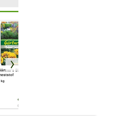
Gärtner's Blauwe
Echte
Cuxin speciale
meststof
Koeienmest,
meststof voor
Korrels
dakbegroening &
 kg
rotstuinen
4,5 kg
1,5 kg
€ 16,95
€ 14,95
€ 15,49
(3,19 €/kg)
(3,32 €/kg)
(10,33 €/kg)