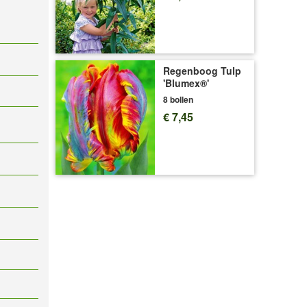
Regenboog Tulp
'Blumex®'
8 bollen
€ 7,45