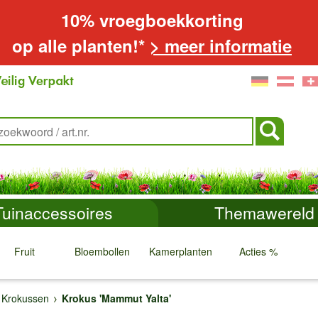
10% vroegboekkorting
op alle planten!*
> meer informatie
Tuinaccessoires
Themawereld
Fruit
Bloembollen
Kamerplanten
Acties %
↓
↓
↓
↓
Krokussen
Krokus 'Mammut Yalta'