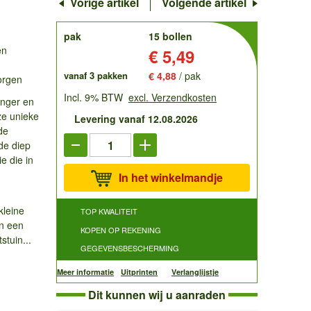
Vorige artikel
Volgende artikel
order
pak
15 bollen
en
Prijs:
€ 5,49
vanaf 3 pakken
€ 4,88
/ pak
orgen
Incl. 9% BTW
excl. Verzendkosten
anger en
ze unieke
Levering vanaf 12.08.2026
de
jde diep
e die in
In het winkelmandje
kleine
TOP KWALITEIT
an een
KOPEN OP REKENING
stuin...
GEGEVENSBESCHERMING
Meer informatie
Uitprinten
Verlanglijstje
Dit kunnen wij u aanraden