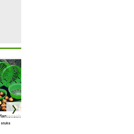
Plantenschalen
GARDENA®
Voorjaarsster
Bloembollenplanter
Kleurentrio
 stuks
1 stuk
15 bollen