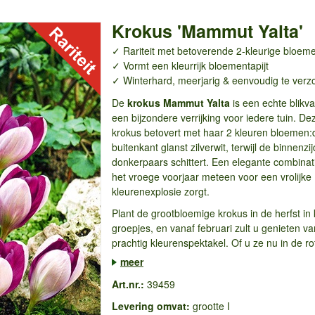
Krokus 'Mammut Yalta'
✓ Rariteit met betoverende 2-kleurige bloem
✓ Vormt een kleurrijk bloementapijt
✓ Winterhard, meerjarig & eenvoudig te verz
De
krokus Mammut Yalta
is een echte blikv
een bijzondere verrijking voor iedere tuin. De
krokus betovert met haar 2 kleuren bloemen:
buitenkant glanst zilverwit, terwijl de binnenzi
donkerpaars schittert. Een elegante combinati
het vroege voorjaar meteen voor een vrolijke
kleurenexplosie zorgt.
Plant de grootbloemige krokus in de herfst in 
groepjes, en vanaf februari zult u genieten v
prachtig kleurenspektakel. Of u ze nu in de rot
meer
Art.nr.:
39459
Levering omvat:
grootte I