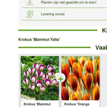
Planten zijn niet geschikt om te eten!
Levering omvat
K
Krokus
Krokus 'Mammut Yalta'
Vaa
'Mammut
Yalta'
+
Krokus 'Mammut
Krokus 'Orange