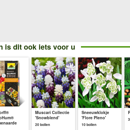
 is dit ook iets voor u
rff®
Muscari Collectie
Sneeuwklokje
oHum®
'Snowblend'
'Flore Pleno'
3
menaarde
20 bollen
10 bollen