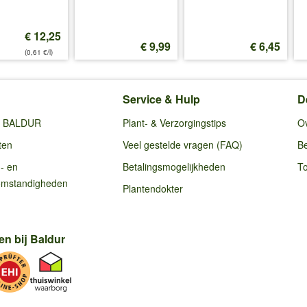
€ 12,25
€ 9,99
€ 6,45
(0,61 €/l)
Service & Hulp
D
ij BALDUR
Plant- & Verzorgingstips
O
ten
Veel gestelde vragen (FAQ)
Be
g- en
Betalingsmogelijkheden
To
omstandigheden
Plantendokter
en bij Baldur