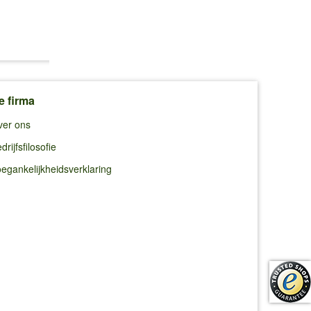
€ 6,99
€ 16,50
€ 4,99
e firma
ver ons
drijfsfilosofie
egankelijkheidsverklaring