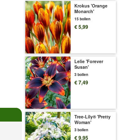
Krokus 'Orange
Monarch'
15 bollen
€ 5,99
Lelie 'Forever
Susan'
3 bollen
€ 7,49
Tree-Lily® 'Pretty
Woman'
3 bollen
€ 9,95