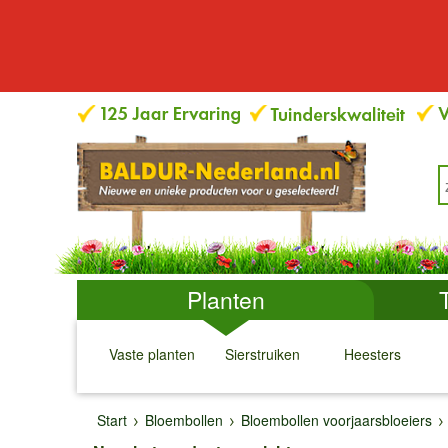
Planten
Vaste planten
Sierstruiken
Heesters
↓
↓
↓
↓
Start
Bloembollen
Bloembollen voorjaarsbloeiers