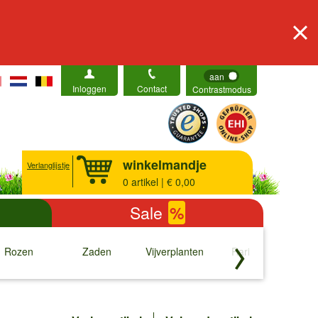
aan
Inloggen
Contact
Contrastmodus
winkelmandje
Verlanglijstje
0
artikel | € 0,00
Sale
%
Rozen
Zaden
Vijverplanten
Rariteiten
b
↓
↓
↓
↓