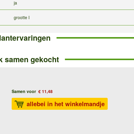
ja
grootte I
lantervaringen
k samen gekocht
Samen voor
€ 11,48
allebei in het winkelmandje