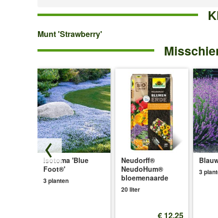
K
Munt
Munt 'Strawberry'
Misschien
'Strawberry'
de
Isotoma 'Blue
Neudorff®
Blauw
n
Foot®'
NeudoHum®
3 plan
bloemenaarde
3 planten
20 liter
€ 12,25