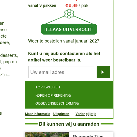
vanaf 3 pakken
€ 5,49
/ pak
een
ense
oete
Weer te bestellen vanaf januari 2027.
ldere,
Kunt u mij aub contacteren als het
 desserts,
artikel weer bestelbaar is.
t, pap en
e
ijn...
Notificatieve
TOP KWALITEIT
KOPEN OP REKENING
GEGEVENSBESCHERMING
s
Meer informatie
Uitprinten
Verlanglijstje
Dit kunnen wij u aanraden
Geurende Tijm