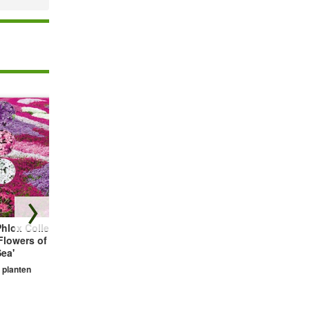
hlox Collectie
Vetmuur Sagina
Prachtkaars Gaura
Flowers of the
Subulata
'Wit'
ea'
3 planten
2 planten
 planten