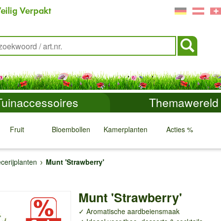
Tuinaccessoires
Themawereld
Fruit
Bloembollen
Kamerplanten
Acties %
↓
↓
↓
↓
cerijplanten
Munt 'Strawberry'
Munt 'Strawberry'
✓ Aromatische aardbeiensmaak