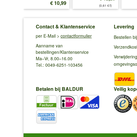
€ 16,45
€ 10,99
(0,61 €/l)
Contact & Klantenservice
Levering
per E-Mail >
contactformulier
Bestellen b
Aanname van
Verzendkos
bestellingen/Klantenservice
Verwijderin
Ma–Vr, 8.00–16.00
omgevings
Tel.: 0049-6251-103456
Betalen bij BALDUR
Veilig kop