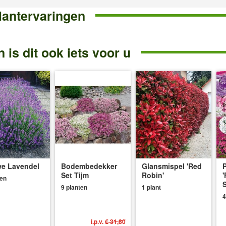
lantervaringen
 is dit ook iets voor u
e Lavendel
Bodembedekker
Glansmispel 'Red
P
Set Tijm
Robin'
'
ten
S
9 planten
1 plant
4
i.p.v.
€ 31,80