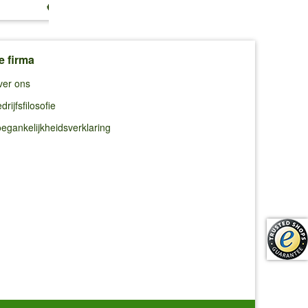
€ 13,25
€ 10,99
€ 8,95
e firma
ver ons
drijfsfilosofie
egankelijkheidsverklaring