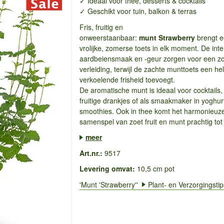
✓ Ideaal voor thee, desserts & cocktails
✓ Geschikt voor tuin, balkon & terras
Fris, fruitig en
onweerstaanbaar:
munt
Strawberry
brengt 
vrolijke, zomerse toets in elk moment. De int
aardbeiensmaak en -geur zorgen voor een z
verleiding, terwijl de zachte munttoets een he
verkoelende frisheid toevoegt.
De aromatische munt is ideaal voor cocktails,
fruitige drankjes of als smaakmaker in yoghur
smoothies. Ook in thee komt het harmonieuz
samenspel van zoet fruit en munt prachtig tot z
meer
Art.nr.:
9517
Levering omvat:
10,5 cm pot
'Munt 'Strawberry''
Plant- en Verzorgingstip