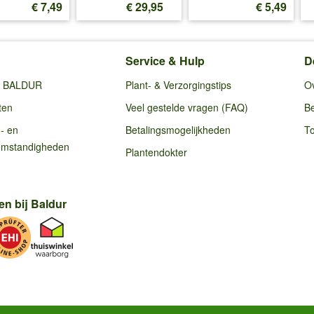
€ 7,49
€ 29,95
€ 5,49
Service & Hulp
D
ij BALDUR
Plant- & Verzorgingstips
O
ten
Veel gestelde vragen (FAQ)
Be
g- en
Betalingsmogelijkheden
To
omstandigheden
Plantendokter
en bij Baldur