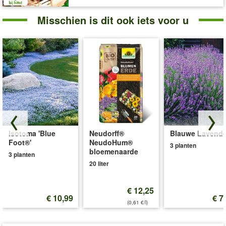
Misschien is dit ook iets voor u
Isotoma 'Blue
Neudorff®
Blauwe Lavende
Foot®'
NeudoHum®
3 planten
bloemenaarde
3 planten
20 liter
€ 12,25
€ 10,99
€ 7
(0,61 €/l)