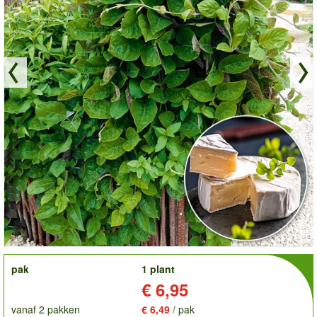
order
pak
1 plant
Prijs:
€ 6,95
vanaf 2 pakken
€ 6,49
/ pak