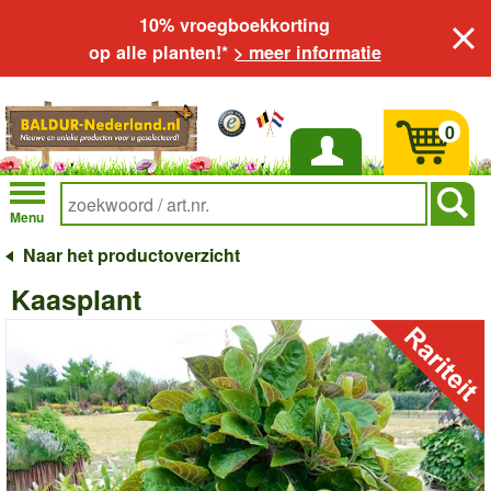
10% vroegboekkorting
op alle planten!*
> meer informatie
0
Inloggen
Menu
Naar het productoverzicht
Kaasplant