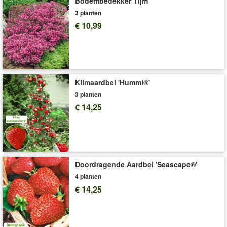
Bodembedekker Tijm
maar in de winter moet ze vorstvrij bij kamertemperatuur
worden gehouden. (Paederia lanugino)
3 planten
€ 10,99
Art.nr.:
9335
Levering omvat:
10,5 cm-pot
Klimaardbei 'Hummi®'
3 planten
€ 14,25
Doordragende Aardbei 'Seascape®'
4 planten
€ 14,25