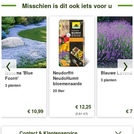
Misschien is dit ook iets voor u
Isotoma 'Blue
Neudorff®
Blauwe Lavende
Foot®'
NeudoHum®
3 planten
bloemenaarde
3 planten
20 liter
€ 12,25
€ 10,99
€ 7
(0,61 €/l)
Contact & Klantenservice