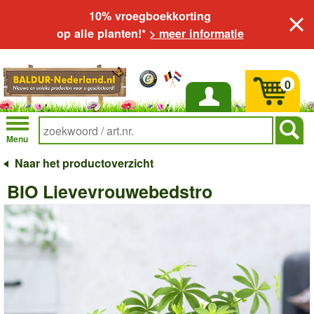
10% vroegboekkorting
op alle planten!*
> meer informatie
0
Inloggen
Menu
Naar het productoverzicht
BIO Lievevrouwebedstro