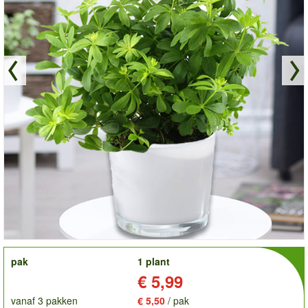
order
pak
1 plant
Prijs:
€ 5,99
vanaf 3 pakken
€ 5,50
/ pak