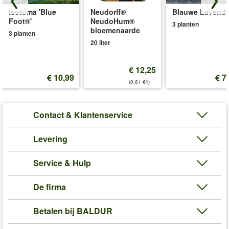
Isotoma 'Blue
Neudorff®
Blauwe Lavende
Foot®'
NeudoHum®
3 planten
bloemenaarde
3 planten
20 liter
€ 12,25
€ 10,99
€ 7
(0,61 €/l)
Contact & Klantenservice
Levering
Service & Hulp
De firma
Betalen bij BALDUR