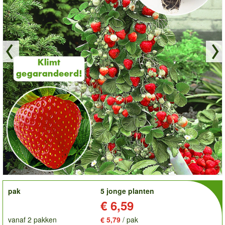
order
pak
5 jonge planten
Prijs:
€ 6,59
vanaf 2 pakken
€ 5,79
/ pak