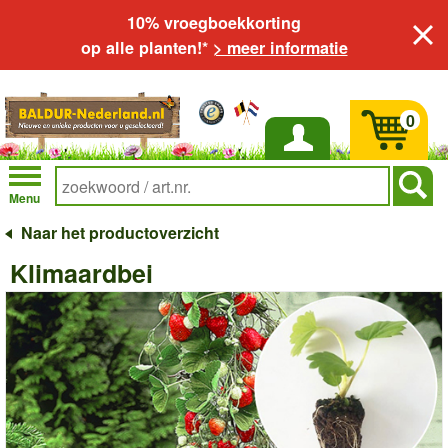
10% vroegboekkorting
op alle planten!*
> meer informatie
0
Inloggen
Menu
Naar het productoverzicht
Klimaardbei