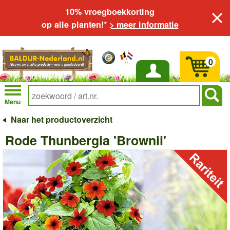
10% vroegboekkorting
op alle planten!*
> meer informatie
0
Inloggen
Menu
Naar het productoverzicht
Rode Thunbergia 'Brownii'