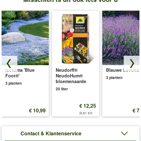
Isotoma 'Blue
Neudorff®
Blauwe Lavende
Foot®'
NeudoHum®
3 planten
bloemenaarde
3 planten
20 liter
€ 12,25
€ 10,99
€ 7
(0,61 €/l)
Contact & Klantenservice