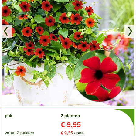
order
pak
2 planten
Prijs:
€ 9,95
vanaf 2 pakken
€ 9,35
/ pak