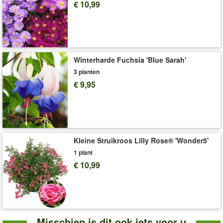
€ 10,99
Winterharde Fuchsia 'Blue Sarah'
3 planten
€ 9,95
Kleine Struikroos Lilly Rose® 'Wonder5'
1 plant
€ 10,99
Misschien is dit ook iets voor u