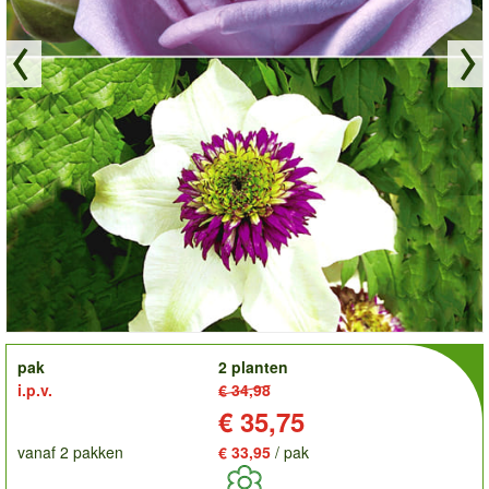
order
pak
2 planten
i.p.v.
€ 34,98
Prijs:
€ 35,75
vanaf 2 pakken
€ 33,95
/ pak