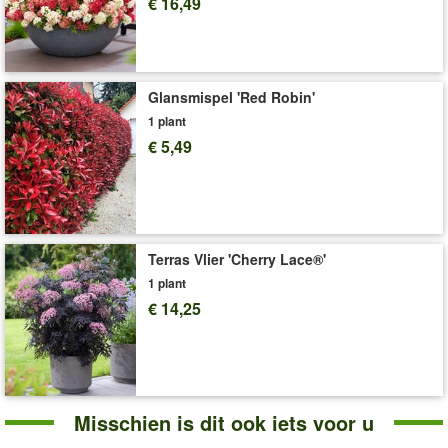
€ 16,49
Levering omvat:
9x9 cm-pot (Clematis), wortelnaakt, 3 triebige
A-Qualität (roos)
Glansmispel 'Red Robin'
1 plant
€ 5,49
Terras Vlier 'Cherry Lace®'
1 plant
€ 14,25
Misschien is dit ook iets voor u