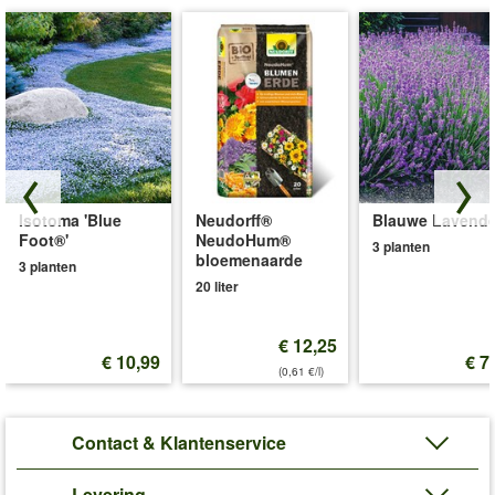
Isotoma 'Blue
Neudorff®
Blauwe Lavende
Foot®'
NeudoHum®
3 planten
bloemenaarde
3 planten
20 liter
€ 12,25
€ 10,99
€ 7
(0,61 €/l)
Contact & Klantenservice
Levering