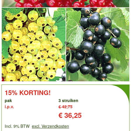
order
KORTING!:
15% KORTING!
pak
3 struiken
i.p.v.
€ 42,75
Prijs:
€ 36,25
Incl. 9% BTW
excl. Verzendkosten