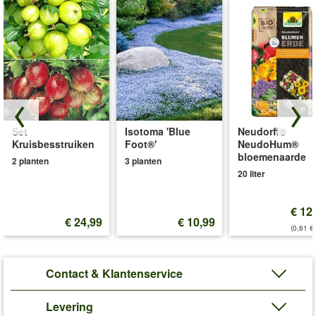
Set
Isotoma 'Blue
Neudorff®
Kruisbesstruiken
Foot®'
NeudoHum®
bloemenaarde
2 planten
3 planten
20 liter
€ 12
€ 24,99
€ 10,99
(0,61 €/
Contact & Klantenservice
Levering