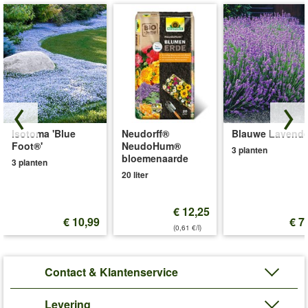
Isotoma 'Blue
Neudorff®
Blauwe Lavende
Foot®'
NeudoHum®
3 planten
bloemenaarde
3 planten
20 liter
€ 12,25
€ 10,99
€ 7
(0,61 €/l)
Contact & Klantenservice
Levering