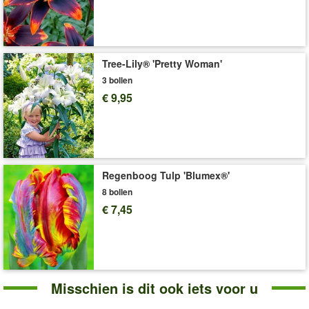
De
GARDENA® Bloembollenplanter
(art.nr.
50267
) maakt het
graven van plantgaten extra eenvoudig. Met de
plantenschaal
(art.nr.
524
) kunt u bloembollen eenvoudig planten, na de bloei
opbergen en beschermen tegen muizen en woelmuizen.
Tree-Lily® 'Pretty Woman'
Art.nr.:
39446
3 bollen
€ 9,95
Levering omvat:
bolomvang 8-9 cm
'Iris'
Plant- en Verzorgingstips
Regenboog Tulp 'Blumex®'
8 bollen
€ 7,45
Misschien is dit ook iets voor u