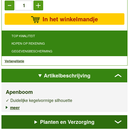
In het winkelmandje
TOP KWALITEIT
KOPEN OP REKENING
GEGEVENSBESCHERMING
Verlanglijstje
Artikelbeschrijving
Apenboom
✓ Duidelijke kegelvormige silhouette
✓ Groenblijvende naaldboom
meer
✓ Winterhard & meerjarig
Planten en Verzorging
De jonge
apenboom
heeft een duidelijke kegelvormige
silhouette en siert extravagante tuinen! Deze uit zuid-amerika