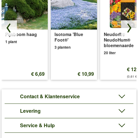
Pijnboom haag
Isotoma 'Blue
Neudorff®
Foot®'
NeudoHum®
1 plant
bloemenaarde
3 planten
20 liter
€ 12
€ 6,69
€ 10,99
(0,61 €/
Contact & Klantenservice
Levering
Service & Hulp