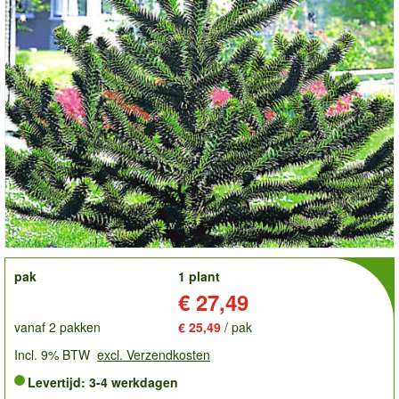
order
pak
1 plant
Prijs:
€ 27,49
vanaf 2 pakken
€ 25,49
/ pak
Incl. 9% BTW
excl. Verzendkosten
Levertijd: 3-4 werkdagen