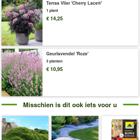
Terras Vlier 'Cherry Lace®'
1 plant
€ 14,25
Geurlavendel 'Roze'
3 planten
€ 10,95
Misschien is dit ook iets voor u