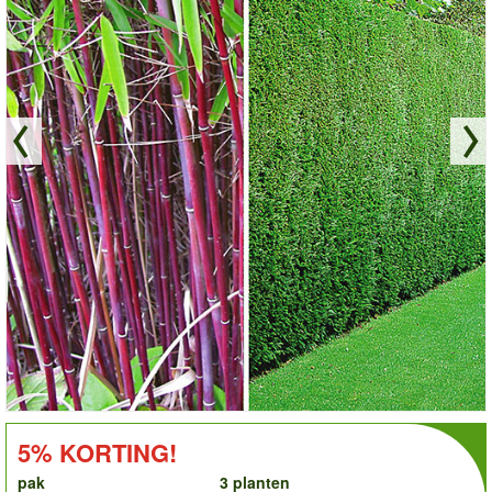
order
KORTING!:
5% KORTING!
pak
3 planten