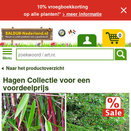
10% vroegboekkorting
op alle planten!*
> meer informatie
0
Inloggen
Menu
Naar het productoverzicht
Hagen Collectie voor een
voordeelprijs