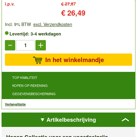
i.p.v.
€ 27,87
Prijs:
€ 26,49
Incl. 9% BTW
excl. Verzendkosten
Levertijd: 3-4 werkdagen
In het winkelmandje
TOP KWALITEIT
KOPEN OP REKENING
GEGEVENSBESCHERMING
Verlanglijstje
Artikelbeschrijving
Hagen Collectie voor een voordeelprijs