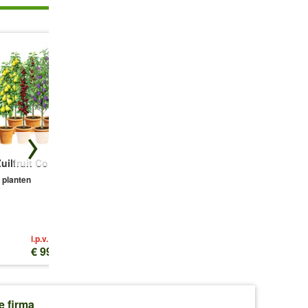
uilfruit Collectie
Duindoornbes
Hemelse Bamboe
'Orange Energy®'
- Nandina
 planten
domestica
2 planten
1 plant
i.p.v.
€ 143,60
€ 99,95
€ 25,49
€ 17,60
e firma