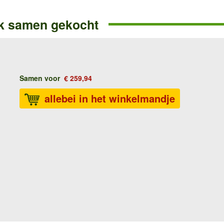
k samen gekocht
Samen voor
€ 259,94
allebei in het winkelmandje