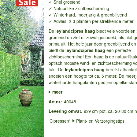
✓ Snel groeiend
✓ Natuurlijke zichtbescherming
✓ Winterhard, meerjarig & groenblijvend
✓ Advies: 2-3 planten per strekkende meter
De
leylandcipres haag
biedt vele voordelen: 
groeiend en ziet er zowel gesnoeid, als niet 
prima uit. Het hele jaar door groenblijvend en
biedt de
leylandcipres haag
een perfecte
zichtbescherming! Een haag is de natuurlijkst
optisch mooiste wind- en zichtbescherming v
tuin. De
leylandcipres haag
bereikt afhankel
snoeien een hoogte tot ca. 5 meter. De meerj
winterharde haagplanten gedijen op elke stand
meer
Art.nr.:
40048
Levering omvat:
9x9 cm-pot, ca. 20-30 cm 
'Cipressen'
Plant- en Verzorgingstips