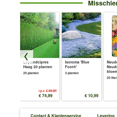
Misschien
Heg, 5
Leylandcipres
Isotoma 'Blue
Neudo
Haag 20 planten
Foot®'
Neud
bloe
20 planten
3 planten
20 liter
i.p.v.
€ 99,80
€ 24,99
€ 74,99
€ 10,99
Contact & Klantenservice
Levering