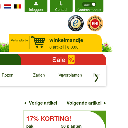
aan
Inloggen
Contact
Contrastmodus
winkelmandje
Verlanglijstje
0
artikel | € 0,00
Sale
%
Rozen
Zaden
Vijverplanten
Rariteiten
b
↓
↓
↓
↓
Vorige artikel
Volgende artikel
order
KORTING!:
17% KORTING!
pak
50 planten