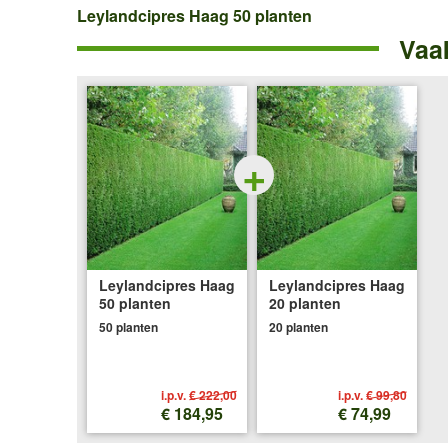
Leylandcipres
Leylandcipres Haag 50 planten
Vaa
Haag
50
planten
+
Leylandcipres Haag
Leylandcipres Haag
50 planten
20 planten
50 planten
20 planten
i.p.v.
€ 222,00
i.p.v.
€ 99,80
€ 184,95
€ 74,99