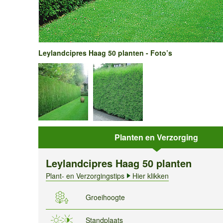
Leylandcipres Haag 50 planten - Foto’s
Planten en Verzorging
Leylandcipres Haag 50 planten
Plant- en Verzorgingstips
Hier klikken
Groeihoogte
Standplaats