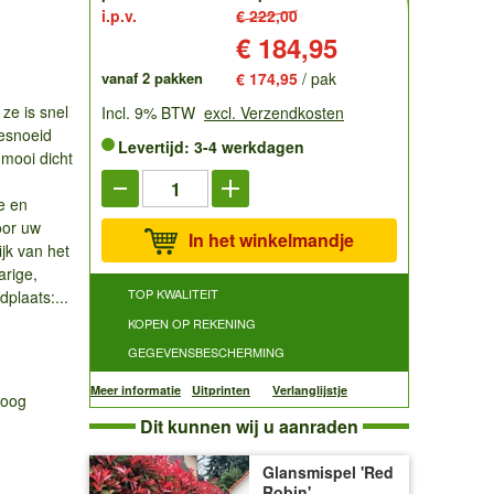
i.p.v.
€ 222,00
Prijs:
€ 184,95
vanaf 2 pakken
€ 174,95
/ pak
ze is snel
Incl. 9% BTW
excl. Verzendkosten
gesnoeid
Levertijd: 3-4 werkdagen
 mooi dicht
e en
oor uw
In het winkelmandje
ijk van het
arige,
TOP KWALITEIT
plaats:...
KOPEN OP REKENING
GEGEVENSBESCHERMING
Meer informatie
Uitprinten
Verlanglijstje
hoog
Dit kunnen wij u aanraden
Glansmispel 'Red
Robin'