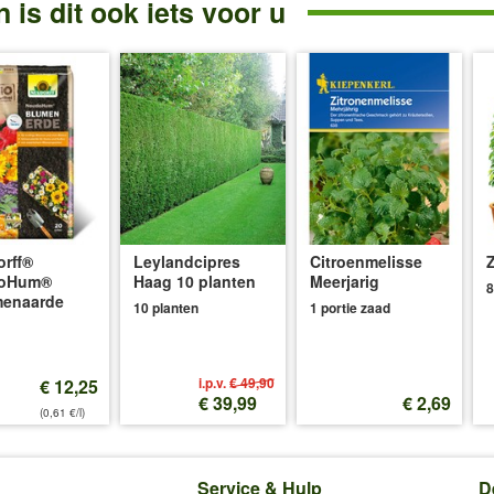
 is dit ook iets voor u
rff®
Leylandcipres
Citroenmelisse
Z
oHum®
Haag 10 planten
Meerjarig
8
menaarde
10 planten
1 portie zaad
i.p.v.
€ 49,90
€ 12,25
€ 39,99
€ 2,69
(0,61 €/l)
Service & Hulp
D