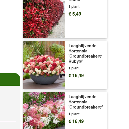
1 plant
€ 5,49
Laagblijvende
Hortensia
'Groundbreaker®
Ruby®'
1 plant
€ 16,49
Laagblijvende
Hortensia
'Groundbreaker®'
1 plant
€ 16,49