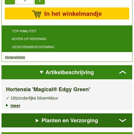
In het winkelmandje
TOP KWALITEIT
KOPEN OP REKENING
GEGEVENSBESCHERMING
Verlanglijstje
Artikelbeschrijving
Hortensia 'Magical® Edgy Green'
✓ Uitzonderlijke bloemkleur
✓ Blikvanger in border & pot
meer
✓ Grote schermbloemen
Planten en Verzorging
De
hortensia Magical® Edgy Green
valt direct op door haar
bijzondere kleurenspel en moderne uitstraling. De grote
schermbloemen bloeien van juli tot september in fris