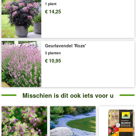
1 plant
Levering omvat:
14 cm-pot, ca. 15-20 cm hoog
€ 14,25
'Hortensia’s'
Plant- en Verzorgingstips
Geurlavendel 'Roze'
3 planten
€ 10,95
Misschien is dit ook iets voor u