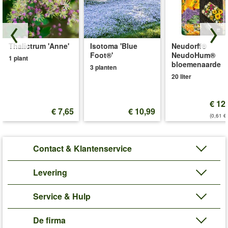
Thalictrum 'Anne'
Isotoma 'Blue
Neudorff®
Foot®'
NeudoHum®
1 plant
bloemenaarde
3 planten
20 liter
€ 12
€ 7,65
€ 10,99
(0,61 €/
Contact & Klantenservice
Levering
Service & Hulp
De firma