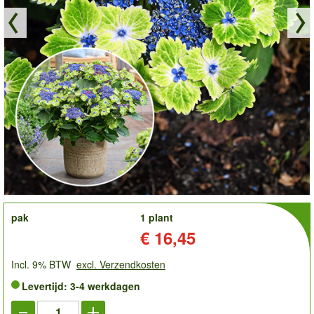
order
pak
1 plant
Prijs:
€ 16,45
Incl. 9% BTW
excl. Verzendkosten
Levertijd: 3-4 werkdagen