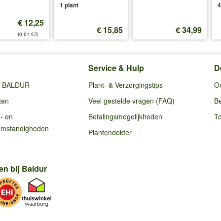
1 plant
4
€ 12,25
€ 15,85
€ 34,99
(0,61 €/l)
Service & Hulp
D
ij BALDUR
Plant- & Verzorgingstips
O
ten
Veel gestelde vragen (FAQ)
Be
g- en
Betalingsmogelijkheden
To
omstandigheden
Plantendokter
en bij Baldur