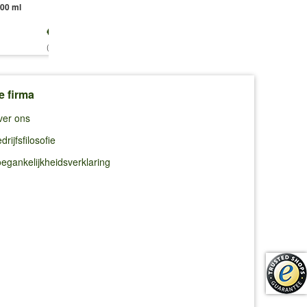
00 ml
1 liter
1 plant
€ 39,99
€ 16,49
€ 16,50
(99,98 €/l)
(16,49 €/l)
e firma
ver ons
drijfsfilosofie
egankelijkheidsverklaring