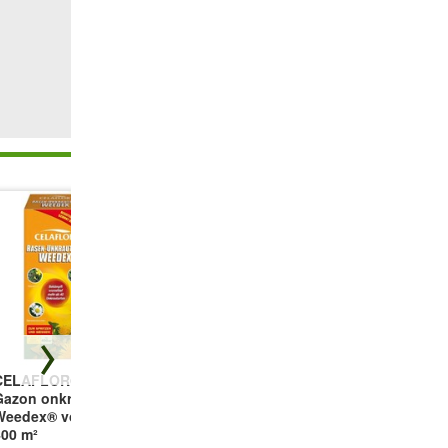
CELAFLOR®
COMPO®
Boerenhortensia
Gazon onkruidvrij
Complete
'Générale
Weedex® voor
plantenmeststof
Vicomtesse de
400 m²
'Onze beste'
Vibraye®'