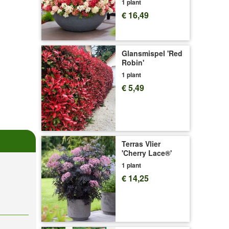
1 plant
€ 16,49
Glansmispel 'Red
Robin'
1 plant
€ 5,49
Terras Vlier
'Cherry Lace®'
1 plant
€ 14,25