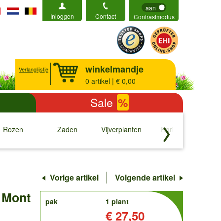
aan
Inloggen
Contact
Contrastmodus
winkelmandje
Verlanglijstje
0
artikel | € 0,00
Sale
%
Rozen
Zaden
Vijverplanten
Rariteiten
b
↓
↓
↓
↓
Vorige artikel
Volgende artikel
 Mont
order
pak
1 plant
Prijs:
€ 27,50