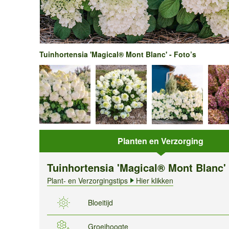
Tuinhortensia 'Magical® Mont Blanc' - Foto’s
Planten en Verzorging
Tuinhortensia 'Magical® Mont Blanc'
Plant- en Verzorgingstips
Hier klikken
Bloeitijd
Groeihoogte