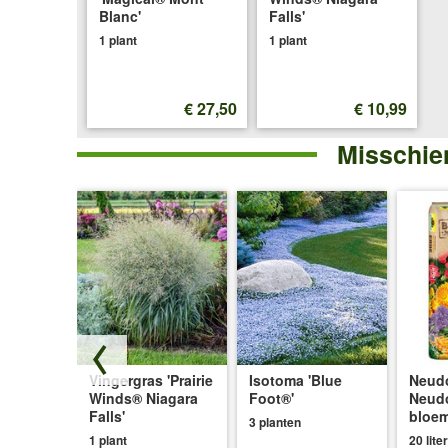
Blanc'
Falls'
1 plant
1 plant
€ 27,50
€ 10,99
Misschien
Vingergras 'Prairie
Isotoma 'Blue
Neudo
e Trio
Winds® Niagara
Foot®'
Neud
Falls'
bloe
3 planten
e'
1 plant
20 liter