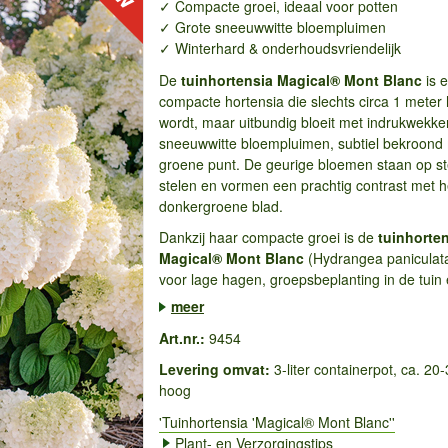
✓ Compacte groei, ideaal voor potten
✓ Grote sneeuwwitte bloempluimen
✓ Winterhard & onderhoudsvriendelijk
De
tuinhortensia Magical® Mont Blanc
is 
compacte hortensia die slechts circa 1 meter
wordt, maar uitbundig bloeit met indrukwekke
sneeuwwitte bloempluimen, subtiel bekroond
groene punt. De geurige bloemen staan op st
stelen en vormen een prachtig contrast met h
donkergroene blad.
Dankzij haar compacte groei is de
tuinhorte
Magical® Mont Blanc
(Hydrangea paniculata
voor lage hagen, groepsbeplanting in de tuin 
meer
Art.nr.:
9454
Levering omvat:
3-liter containerpot, ca. 20
hoog
'Tuinhortensia 'Magical® Mont Blanc''
Plant- en Verzorgingstips