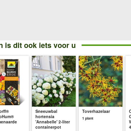
 is dit ook iets voor u
rff®
Sneeuwbal
Toverhazelaar
oHum®
hortensia
1 plant
menaarde
'Annabelle' 2-liter
containerpot