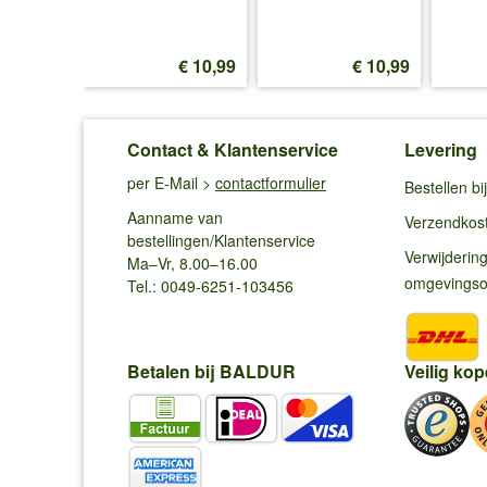
€ 10,99
€ 10,99
€ 10,99
Contact & Klantenservice
Levering
per E-Mail >
contactformulier
Bestellen b
Aanname van
Verzendkos
bestellingen/Klantenservice
Verwijderin
Ma–Vr, 8.00–16.00
omgevings
Tel.: 0049-6251-103456
Betalen bij BALDUR
Veilig kop