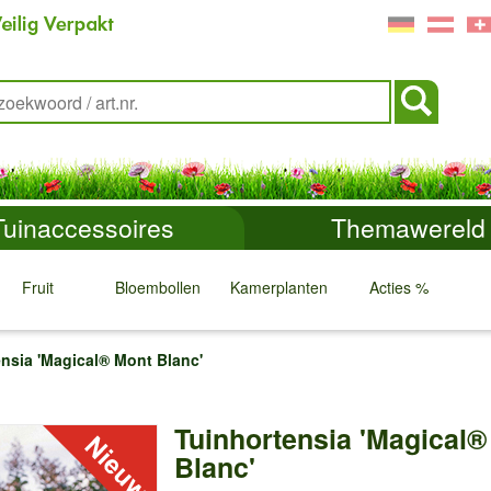
Tuinaccessoires
Themawereld
Fruit
Bloembollen
Kamerplanten
Acties %
↓
↓
↓
↓
nsia 'Magical® Mont Blanc'
Tuinhortensia 'Magical®
Blanc'