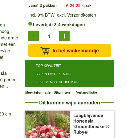
vanaf 2 pakken
€ 24,25
/ pak
Incl. 9% BTW
excl. Verzendkosten
Levertijd: 3-4 werkdagen
een
 hoog
nde grote,
 met een
In het winkelmandje
evige
et
TOP KWALITEIT
nsia
KOPEN OP REKENING
) perfect
GEGEVENSBESCHERMING
en...
Meer informatie
Uitprinten
Verlanglijstje
Dit kunnen wij u aanraden
-30 cm
Laagblijvende
Hortensia
'Groundbreaker®
Ruby®'