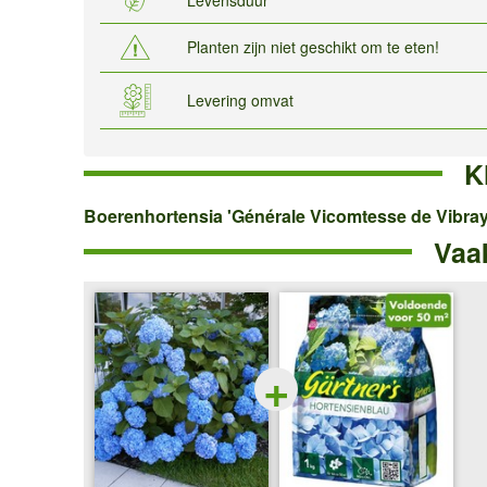
Planten zijn niet geschikt om te eten!
Levering omvat
K
Boerenhortensia
Boerenhortensia 'Générale Vicomtesse de Vibra
Vaa
'Générale
Vicomtesse
de
Vibraye®'
+