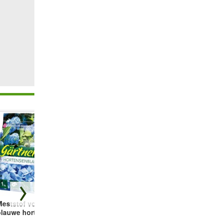
Meststof voor
Kokos
Tuinhortensia
blauwe hortensia
Beschermingsmat
'Ruby Tuesday®'