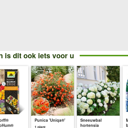
 is dit ook iets voor u
rff®
Punica 'Uniqa®'
Sneeuwbal
oHum®
hortensia
1 plant