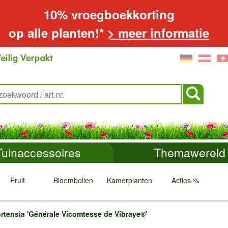
10% vroegboekkorting
op alle planten!*
> meer informatie
Tuinaccessoires
Themawereld
Fruit
Bloembollen
Kamerplanten
Acties %
↓
↓
↓
↓
rtensia 'Générale Vicomtesse de Vibraye®'