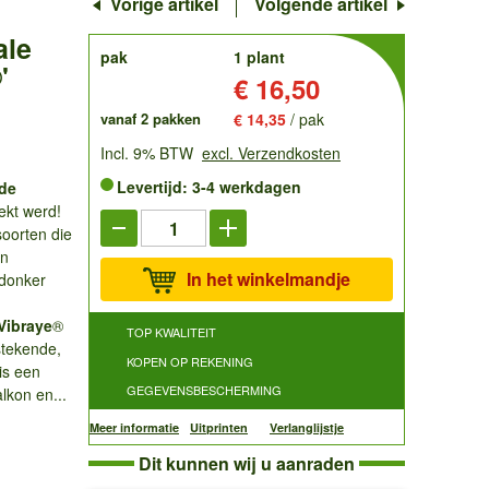
Vorige artikel
Volgende artikel
ale
order
pak
1 plant
'
Prijs:
€ 16,50
vanaf 2 pakken
€ 14,35
/ pak
Incl. 9% BTW
excl. Verzendkosten
Levertijd: 3-4 werkdagen
de
ekt werd!
oorten die
jn
In het winkelmandje
 donker
Vibraye
®
TOP KWALITEIT
stekende,
KOPEN OP REKENING
is een
GEGEVENSBESCHERMING
alkon en...
Meer informatie
Uitprinten
Verlanglijstje
Dit kunnen wij u aanraden