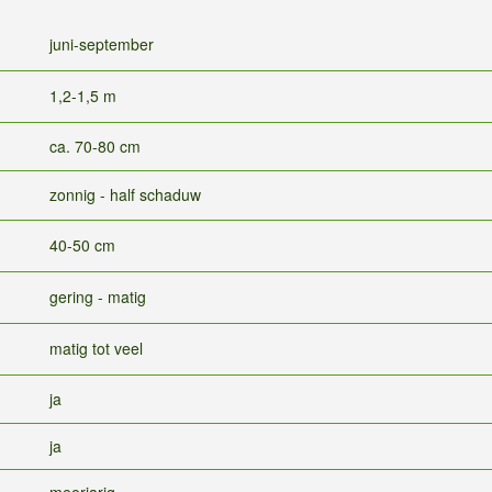
juni-september
1,2-1,5 m
ca. 70-80 cm
zonnig - half schaduw
40-50 cm
gering - matig
matig tot veel
ja
ja
meerjarig