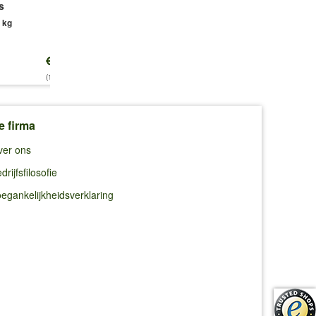
s
1,5 x 0,5 m
1 plant
 kg
€ 14,25
€ 13,99
€ 19,95
(14,25 €/kg)
(18,65 €/qm)
e firma
ver ons
drijfsfilosofie
egankelijkheidsverklaring