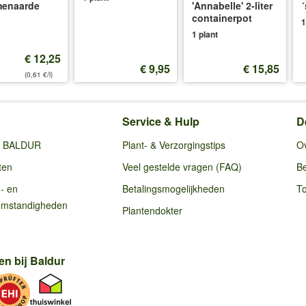
menaarde
'Annabelle' 2-liter
´
containerpot
1
1 plant
€ 12,25
€ 9,95
€ 15,85
(0,61 €/l)
Service & Hulp
D
ij BALDUR
Plant- & Verzorgingstips
O
ten
Veel gestelde vragen (FAQ)
Be
g- en
Betalingsmogelijkheden
To
omstandigheden
Plantendokter
en bij Baldur