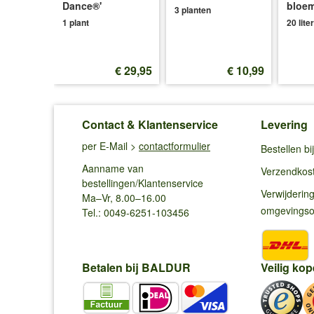
Dance®'
bloe
d
3 planten
1 plant
20 liter
€ 5,49
€ 29,95
€ 10,99
Contact & Klantenservice
Levering
per E-Mail >
contactformulier
Bestellen b
Aanname van
Verzendkos
bestellingen/Klantenservice
Verwijderin
Ma–Vr, 8.00–16.00
omgevings
Tel.: 0049-6251-103456
Betalen bij BALDUR
Veilig kop