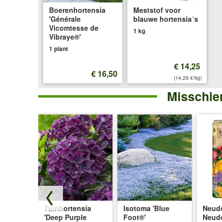
Boerenhortensia
Meststof voor
'Générale
blauwe hortensia´s
Vicomtesse de
1 kg
Vibraye®'
1 plant
€ 14,25
€ 16,50
(14,25 €/kg)
Misschien
em
Tuinhortensia
Isotoma 'Blue
Neudo
F1'
'Deep Purple
Foot®'
Neud