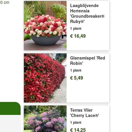
-30 cm
Laagblijvende
Hortensia
'Groundbreaker®
Ruby®'
1 plant
€ 16,49
Glansmispel 'Red
Robin'
1 plant
€ 5,49
Terras Vlier
'Cherry Lace®'
1 plant
€ 14,25