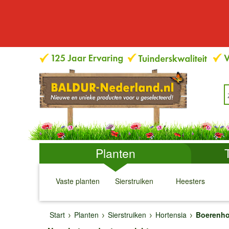
Planten
Vaste planten
Sierstruiken
Heesters
↓
↓
↓
↓
Start
Planten
Sierstruiken
Hortensia
Boerenho