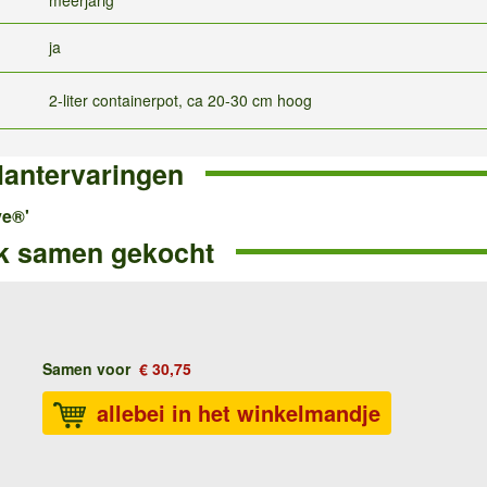
ja
2-liter containerpot, ca 20-30 cm hoog
lantervaringen
ye®'
k samen gekocht
Samen voor
€ 30,75
allebei in het winkelmandje