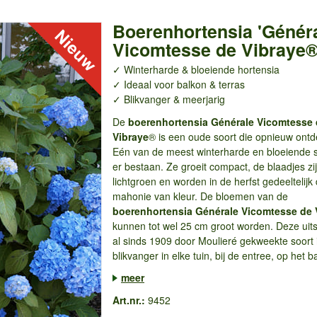
Boerenhortensia 'Génér
Vicomtesse de Vibraye®
✓ Winterharde & bloeiende hortensia
✓ Ideaal voor balkon & terras
✓ Blikvanger & meerjarig
De
boerenhortensia
Générale Vicomtesse 
Vibraye
® is een oude soort die opnieuw ontd
Eén van de meest winterharde en bloeiende s
er bestaan. Ze groeit compact, de blaadjes zi
lichtgroen en worden in de herfst gedeeltelijk
mahonie van kleur. De bloemen van de
boerenhortensia
Générale Vicomtesse de 
kunnen tot wel 25 cm groot worden. Deze uit
al sinds 1909 door Moulieré gekweekte soort 
blikvanger in elke tuin, bij de entree, op het b
meer
Art.nr.:
9452