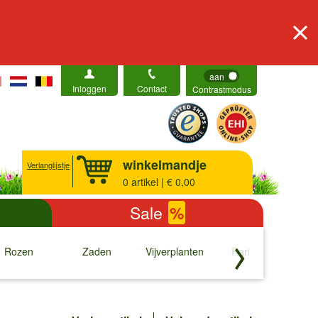
aan
Inloggen
Contact
Contrastmodus
winkelmandje
Verlanglijstje
0
artikel | € 0,00
Sale
%
Rozen
Zaden
Vijverplanten
Rariteiten
b
↓
↓
↓
↓