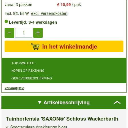
vanaf 3 pakken
€ 10,99
/ pak
Incl. 9% BTW
excl. Verzendkosten
Levertijd: 3-4 werkdagen
In het winkelmandje
TOP KWALITEIT
KOPEN OP REKENING
GEGEVENSBESCHERMING
Verlanglijstje
Artikelbeschrijving
Tuinhortensia 'SAXON®' Schloss Wackerbarth
✓ Spectaculaire driekleurige bloei