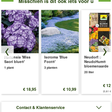
Misschien is dit ook iets voor u
Hortensia 'Miss
Isotoma 'Blue
Neudorff®
Saori blue®'
Foot®'
NeudoHum®
bloemenaarde
1 plant
3 planten
20 liter
€ 12
€ 18,95
€ 10,99
(0,61 €/
Contact & Klantenservice