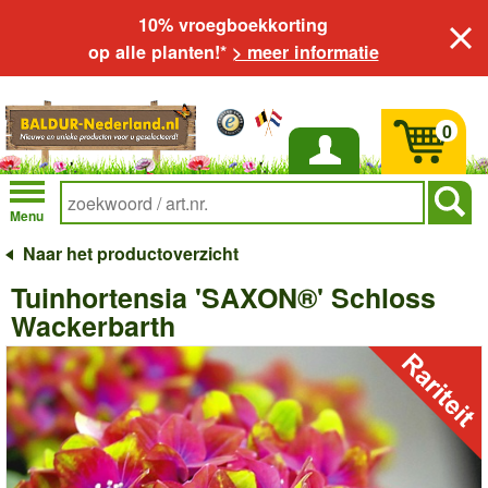
10% vroegboekkorting
op alle planten!*
> meer informatie
0
Inloggen
Menu
Naar het productoverzicht
Tuinhortensia 'SAXON®' Schloss
Wackerbarth