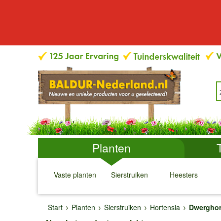
Planten
Vaste planten
Sierstruiken
Heesters
↓
↓
↓
↓
Start
Planten
Sierstruiken
Hortensia
Dwerghor