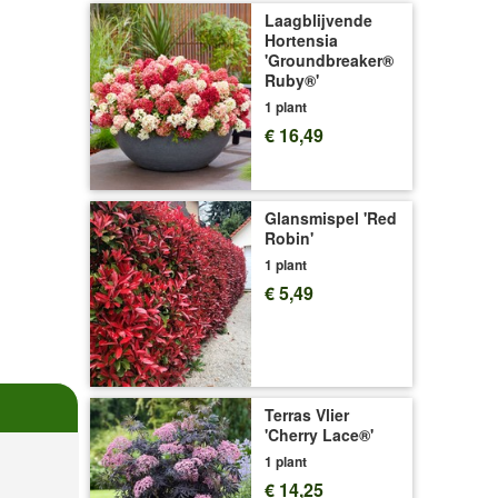
Laagblijvende
Hortensia
'Groundbreaker®
Ruby®'
1 plant
€ 16,49
Glansmispel 'Red
Robin'
1 plant
€ 5,49
Terras Vlier
'Cherry Lace®'
1 plant
€ 14,25