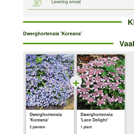
Levering omvat
K
Dwerghortensia
Dwerghortensia 'Koreana'
Vaa
'Koreana'
+
Dwerghortensia
Dwerghortensia
'Koreana'
'Lace Delight'
2 planten
1 plant