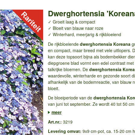
Dwerghortensia 'Korean
✓ Groeit laag & compact
✓ Bloeit van blauw naar roze
✓ Winterhard, meerjarig & rijkbloeiend
De rijkbloeiende
dwerghortensia Koreana
g
en compact, maar breed met vele uitlopers. 
kan deze topsoort bijna als bodembekker die
diepgroene blad vormt een edel contrast met
talkrijke bloemen. De
dwerghortensia Kore
waardevolle, winterharde en gezonde soort di
afhankelijk van de bodemreactie, van blauw 
bloeit.
De bloeiperiode van de
dwerghortensia Kor
van juni tot september. Ze wordt 40 tot 50 cm
meer
Art.nr.:
3219
Levering omvat:
9x9 cm-pot, ca. 15-20 cm h