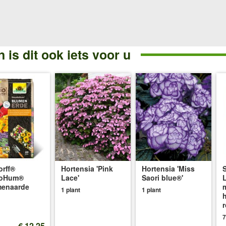
 is dit ook iets voor u
rff®
Hortensia 'Pink
Hortensia 'Miss
oHum®
Lace'
Saori blue®'
menaarde
1 plant
1 plant
h
7
€ 12,25