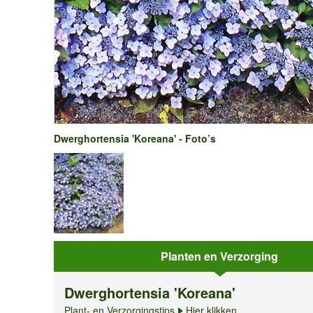
Dwerghortensia 'Koreana' - Foto’s
Planten en Verzorging
Dwerghortensia 'Koreana'
Plant- en Verzorgingstips
Hier klikken