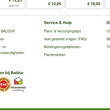
€ 10,95
€ 18,95
(0,61 €/l)
Service & Hulp
D
ij BALDUR
Plant- & Verzorgingstips
O
ten
Veel gestelde vragen (FAQ)
Be
g- en
Betalingsmogelijkheden
To
omstandigheden
Plantendokter
en bij Baldur