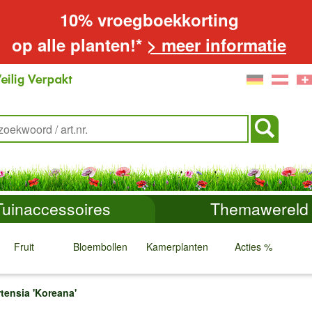
10% vroegboekkorting
op alle planten!*
> meer informatie
Tuinaccessoires
Themawereld
Fruit
Bloembollen
Kamerplanten
Acties %
↓
↓
↓
↓
tensia 'Koreana'