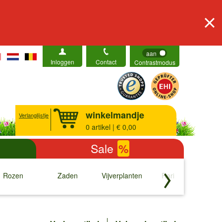
aan
Inloggen
Contact
Contrastmodus
winkelmandje
Verlanglijstje
0
artikel | € 0,00
Sale
%
Rozen
Zaden
Vijverplanten
Rariteiten
b
↓
↓
↓
↓