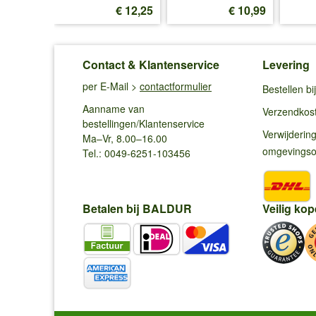
€ 13,25
€ 12,25
€ 10,99
Contact & Klantenservice
Levering
per E-Mail >
contactformulier
Bestellen b
Aanname van
Verzendkos
bestellingen/Klantenservice
Verwijderin
Ma–Vr, 8.00–16.00
omgevings
Tel.: 0049-6251-103456
Betalen bij BALDUR
Veilig kop