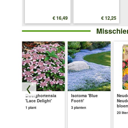
€ 16,49
€ 12,25
Misschien
tensia
Dwerghortensia
Isotoma 'Blue
Neudo
'Lace Delight'
Foot®'
Neud
e de
bloe
1 plant
3 planten
20 liter