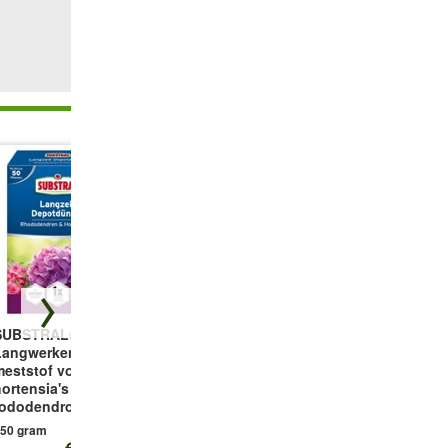
SUBSTRAL®
Meststof voor
Laagblijvende
Langwerkende
blauwe hortensia
Hortensia
meststof voor
´s
'Groundbreaker®'
ortensia's &
1 kg
1 plant
rododendrons
50 gram
€ 10,99
€ 14,25