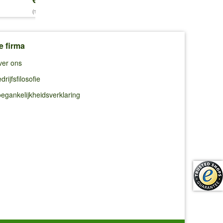
€ 16,49
(14,65 €/kg)
(14,25 €/kg)
e firma
ver ons
drijfsfilosofie
egankelijkheidsverklaring