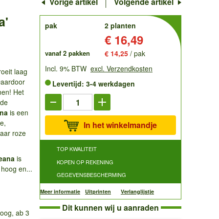
Vorige artikel
Volgende artikel
a'
order
pak
2 planten
Prijs:
€ 16,49
vanaf 2 pakken
€ 14,25
/ pak
Incl. 9% BTW
excl. Verzendkosten
roeit laag
Daardoor
Levertijd: 3-4 werkdagen
nen! Het
 de
ana
is een
e,
In het winkelmandje
naar roze
TOP KWALITEIT
eana
is
KOPEN OP REKENING
 hoog en...
GEGEVENSBESCHERMING
Meer informatie
Uitprinten
Verlanglijstje
Dit kunnen wij u aanraden
oog, ab 3