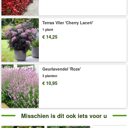
Levering omvat:
9x9 cm-pot, ca. 15-20 cm hoog
'Hortensia’s'
Plant- en Verzorgingstips
Terras Vlier 'Cherry Lace®'
1 plant
€ 14,25
Geurlavendel 'Roze'
3 planten
€ 10,95
Misschien is dit ook iets voor u