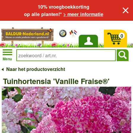
10% vroegboekkorting
op alle planten!*
> meer informatie
0
Inloggen
Menu
Naar het productoverzicht
Tuinhortensia 'Vanille Fraise®'