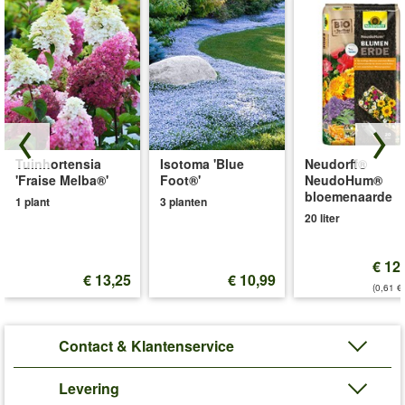
Tuinhortensia
Isotoma 'Blue
Neudorff®
'Fraise Melba®'
Foot®'
NeudoHum®
bloemenaarde
1 plant
3 planten
20 liter
€ 12
€ 13,25
€ 10,99
(0,61 €/
Contact & Klantenservice
Levering