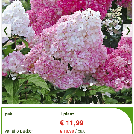
order
pak
1 plant
Prijs:
€ 11,99
vanaf 3 pakken
€ 10,99
/ pak