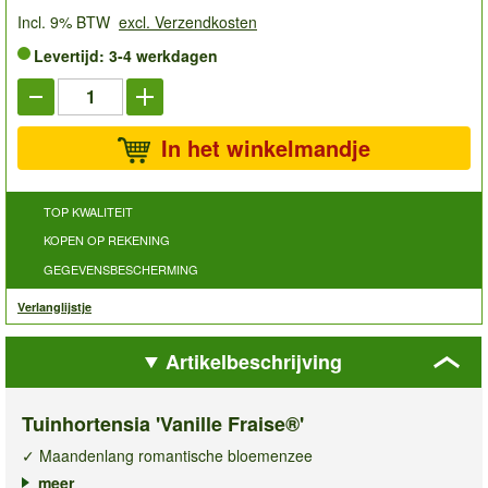
Incl. 9% BTW
excl. Verzendkosten
Levertijd: 3-4 werkdagen
In het winkelmandje
TOP KWALITEIT
KOPEN OP REKENING
GEGEVENSBESCHERMING
Verlanglijstje
Artikelbeschrijving
Tuinhortensia 'Vanille Fraise®'
✓ Maandenlang romantische bloemenzee
✓ Bloemen veranderen in de zomer van kleur
meer