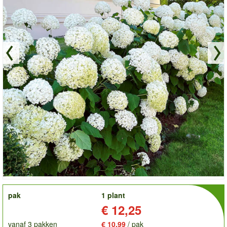
order
pak
1 plant
Prijs:
€ 12,25
vanaf 3 pakken
€ 10,99
/ pak