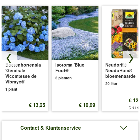
Boerenhortensia
Isotoma 'Blue
Neudorff®
'Générale
Foot®'
NeudoHum®
Vicomtesse de
bloemenaarde
3 planten
Vibraye®'
20 liter
1 plant
€ 12
€ 13,25
€ 10,99
(0,61 €/
Contact & Klantenservice