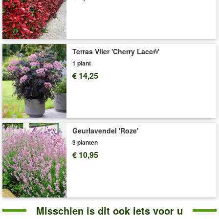
aan te raden. Gebruik hiervoor bij voorkeur een meststof
voor rododendrons & hortensia's (bijv. art.nr.
376
of
8237
).
Art.nr.:
1095
Levering omvat:
9x9 cm-pot, ca. 15-20 cm hoog
Terras Vlier 'Cherry Lace®'
'Hortensia’s'
Plant- en Verzorgingstips
1 plant
€ 14,25
Geurlavendel 'Roze'
3 planten
€ 10,95
Misschien is dit ook iets voor u