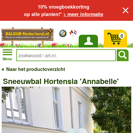
10% vroegboekkorting
op alle planten!*
> meer informatie
0
Inloggen
Menu
Naar het productoverzicht
Sneeuwbal Hortensia 'Annabelle'