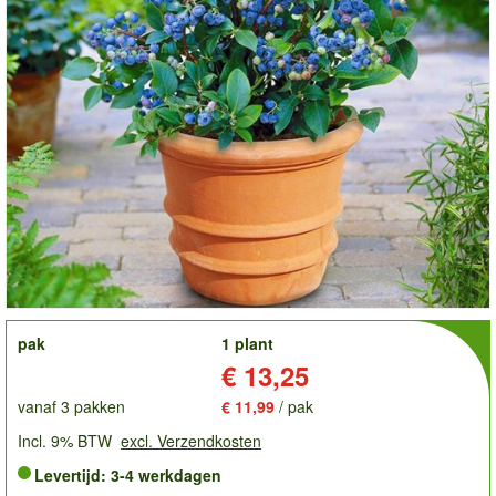
order
pak
1 plant
Prijs:
€ 13,25
vanaf 3 pakken
€ 11,99
/ pak
Incl. 9% BTW
excl. Verzendkosten
Levertijd: 3-4 werkdagen