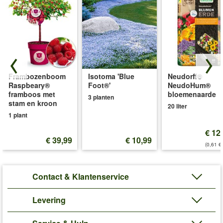
Frambozenboom
Isotoma 'Blue
Neudorff®
Raspbeary®
Foot®'
NeudoHum®
framboos met
bloemenaarde
3 planten
stam en kroon
20 liter
1 plant
€ 12
€ 39,99
€ 10,99
(0,61 €/
Contact & Klantenservice
Levering