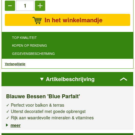
In het winkelmandje
TOP KWALITEIT
KOPEN OP REKENING
GEGEVENSBESCHERMING
Verlanglijstje
Artikelbeschrijving
Blauwe Bessen 'Blue Parfait'
✓ Perfect voor balkon & terras
✓ Uiterst decoratief met goede opbrengst
✓ Rijk aan waardevolle mineralen & vitamines
meer
De
Blauwe bessen Blue Parfait
is een traktatie voor iedere
tuinliefhebber en perfect voor het balkon of terras! Deze