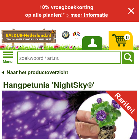
10% vroegboekkorting
op alle planten!*
> meer informatie
0
Inloggen
Menu
Naar het productoverzicht
Hangpetunia 'NightSky®'