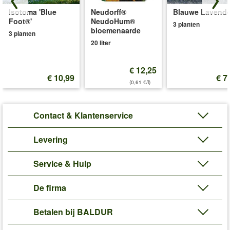
Petunia’s hebben een hoge voedingsbehoefte. Gebruik bij het
Isotoma 'Blue
Neudorff®
Blauwe Lavende
planten een meststof met langdurige werking (bijv.
Foot®'
NeudoHum®
art.nr.
6487
of
6498
) voor een krachtige groei en een uitbundige
3 planten
bloemenaarde
3 planten
bloei.
20 liter
Art.nr.:
6184
Levering omvat:
kluithoogte 2,3 cm
€ 12,25
€ 10,99
€ 7
'Petunia'
Plant- en Verzorgingstips
(0,61 €/l)
Contact & Klantenservice
Levering
Service & Hulp
De firma
Betalen bij BALDUR