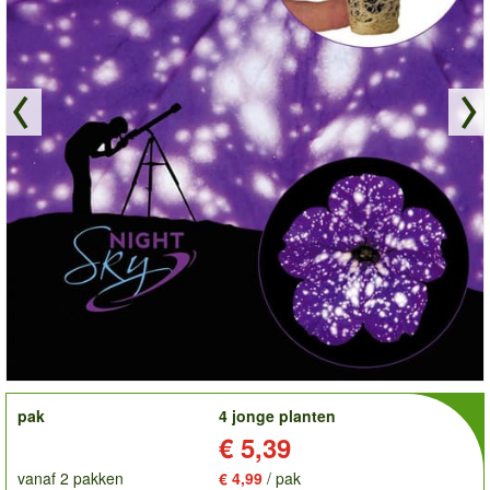
order
pak
4 jonge planten
Prijs:
€ 5,39
vanaf 2 pakken
€ 4,99
/ pak