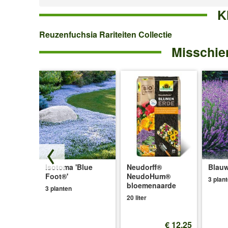
K
Reuzenfuchsia
Reuzenfuchsia Rariteiten Collectie
Misschien
Rariteiten
Collectie
Isotoma 'Blue
Neudorff®
Blauw
ce®'
Foot®'
NeudoHum®
3 plan
bloemenaarde
3 planten
20 liter
€ 12,25