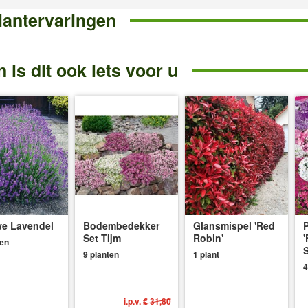
lantervaringen
 is dit ook iets voor u
e Lavendel
Bodembedekker
Glansmispel 'Red
P
Set Tijm
Robin'
'
ten
S
9 planten
1 plant
4
i.p.v.
€ 31,80