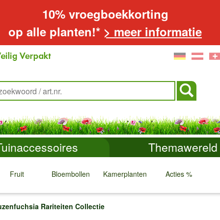
10% vroegboekkorting
op alle planten!*
> meer informatie
Tuinaccessoires
Themawereld
Fruit
Bloembollen
Kamerplanten
Acties %
↓
↓
↓
↓
zenfuchsia Rariteiten Collectie