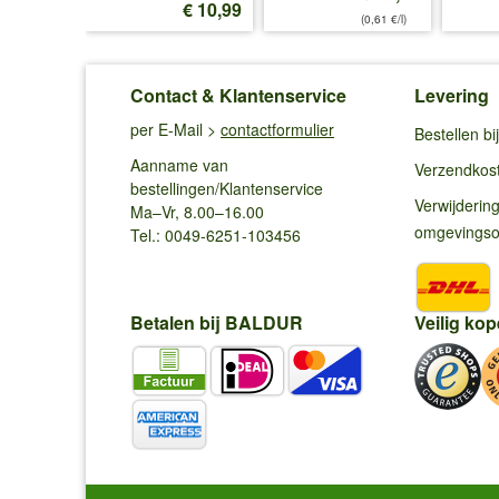
€ 12,99
€ 10,99
(0,61 €/l)
Contact & Klantenservice
Levering
per E-Mail >
contactformulier
Bestellen b
Aanname van
Verzendkos
bestellingen/Klantenservice
Verwijderin
Ma–Vr, 8.00–16.00
omgevings
Tel.: 0049-6251-103456
Betalen bij BALDUR
Veilig kop