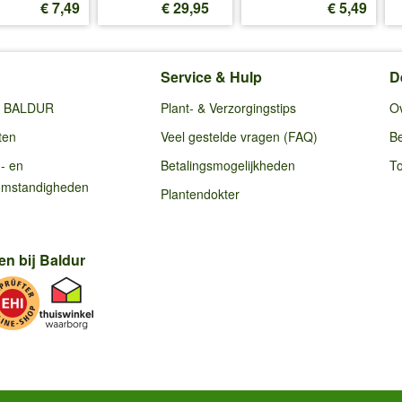
€ 7,49
€ 29,95
€ 5,49
Service & Hulp
D
ij BALDUR
Plant- & Verzorgingstips
O
ten
Veel gestelde vragen (FAQ)
Be
g- en
Betalingsmogelijkheden
To
omstandigheden
Plantendokter
en bij Baldur