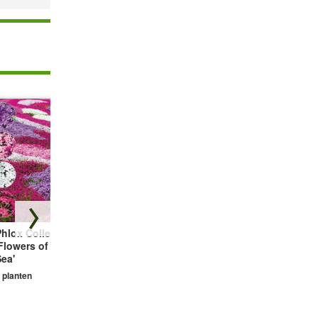
hlox Collectie
Bodembedekker
Vetmuur Sagina
Flowers of the
Tijm
Subulata
ea'
3 planten
3 planten
 planten