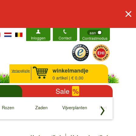
aan
Inloggen
Contact
Contrastmodus
winkelmandje
Verlanglijstje
0
artikel | € 0,00
Sale
%
Rozen
Zaden
Vijverplanten
Rariteiten
b
↓
↓
↓
↓