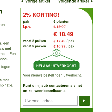
Vorige artikel
Volgende artikel
n
order
KORTING!:
2% KORTING!
pak
6 planten
ren
i.p.v.
€ 18,90
Prijs:
€ 18,49
vanaf 2 pakken
€ 17,49
/ pak
e
, een
vanaf 5 pakken
€ 16,99
/ pak
ia’s met
racht. Een
inhoek!
) tegen
Voor nieuwe bestellingen uitverkocht.
ia met
binatie.
Kunt u mij aub contacteren als het
artikel weer bestelbaar is.
Notificatieve