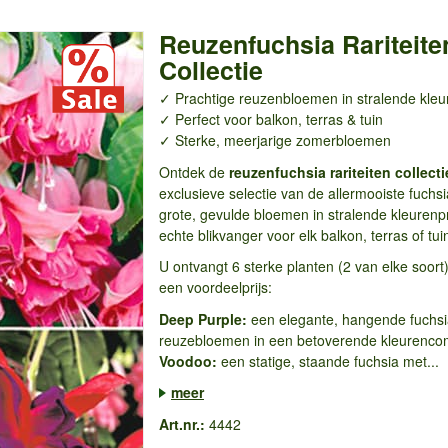
Reuzenfuchsia Rariteite
Collectie
✓ Prachtige reuzenbloemen in stralende kleu
✓ Perfect voor balkon, terras & tuin
✓ Sterke, meerjarige zomerbloemen
Ontdek de
reuzenfuchsia rariteiten collecti
exclusieve selectie van de allermooiste fuchs
grote, gevulde bloemen in stralende kleurenp
echte blikvanger voor elk balkon, terras of tu
U ontvangt 6 sterke planten (2 van elke soort
een voordeelprijs:
Deep Purple:
een elegante, hangende fuchs
reuzebloemen in een betoverende kleurencom
Voodoo:
een statige, staande fuchsia met...
meer
Art.nr.:
4442