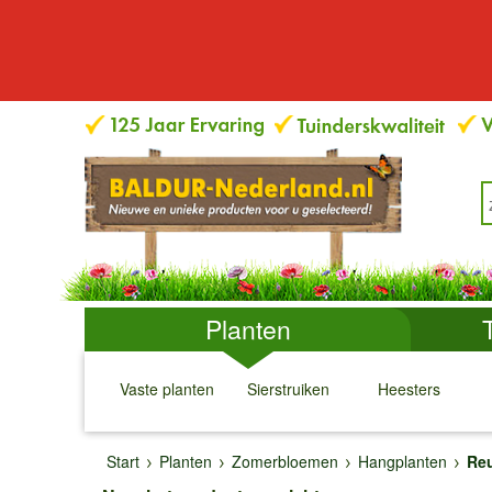
Planten
Vaste planten
Sierstruiken
Heesters
↓
↓
↓
↓
Start
Planten
Zomerbloemen
Hangplanten
Reu