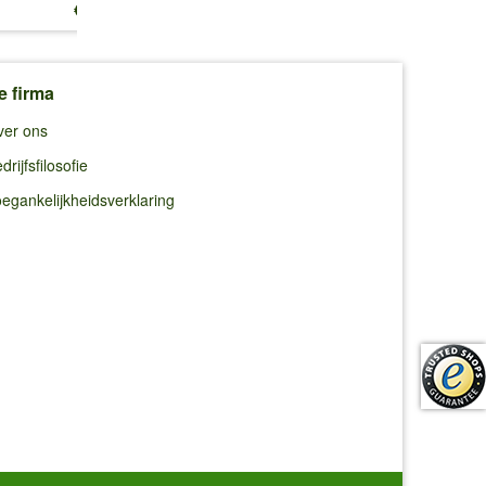
€ 13,25
€ 10,99
€ 10,99
e firma
ver ons
drijfsfilosofie
egankelijkheidsverklaring