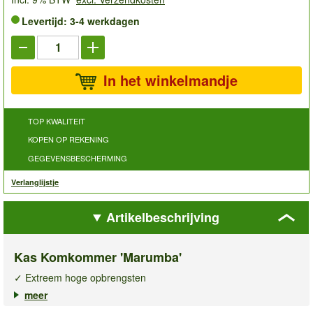
Levertijd: 3-4 werkdagen
In het winkelmandje
TOP KWALITEIT
KOPEN OP REKENING
GEGEVENSBESCHERMING
Verlanglijstje
Artikelbeschrijving
Kas Komkommer 'Marumba'
✓ Extreem hoge opbrengsten
✓ Bittervrije vruchten tot 37 cm
meer
✓ Bestand tegen bladvlekkenziekte