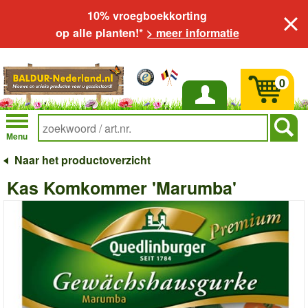
10% vroegboekkorting
op alle planten!*
> meer informatie
0
Inloggen
Menu
Naar het productoverzicht
Kas Komkommer 'Marumba'