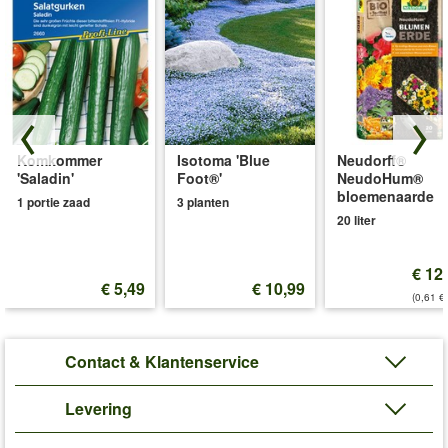
Komkommer
Isotoma 'Blue
Neudorff®
'Saladin'
Foot®'
NeudoHum®
bloemenaarde
1 portie zaad
3 planten
20 liter
€ 12
€ 5,49
€ 10,99
(0,61 €/
Contact & Klantenservice
Levering