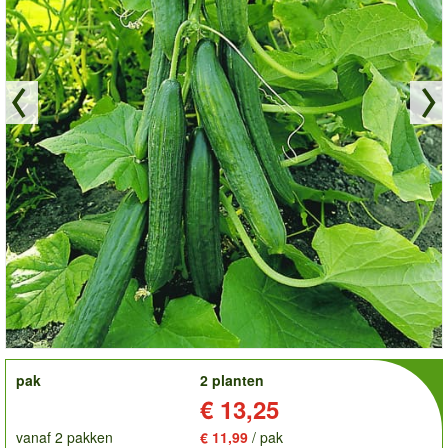
order
pak
2 planten
Prijs:
€ 13,25
vanaf 2 pakken
€ 11,99
/ pak