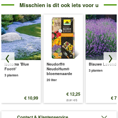
Misschien is dit ook iets voor u
Isotoma 'Blue
Neudorff®
Blauwe Lavende
Foot®'
NeudoHum®
3 planten
bloemenaarde
3 planten
20 liter
€ 12,25
€ 10,99
€ 7
(0,61 €/l)
Contact & Klantenservice