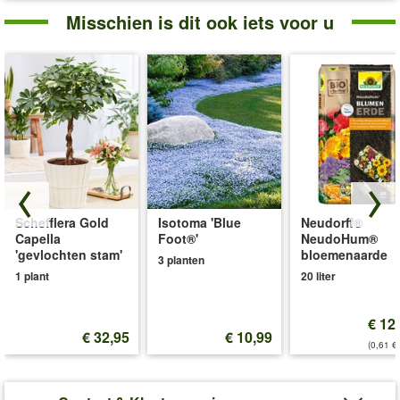
Misschien is dit ook iets voor u
Schefflera Gold
Isotoma 'Blue
Neudorff®
Capella
Foot®'
NeudoHum®
'gevlochten stam'
bloemenaarde
3 planten
1 plant
20 liter
€ 12
€ 32,95
€ 10,99
(0,61 €/