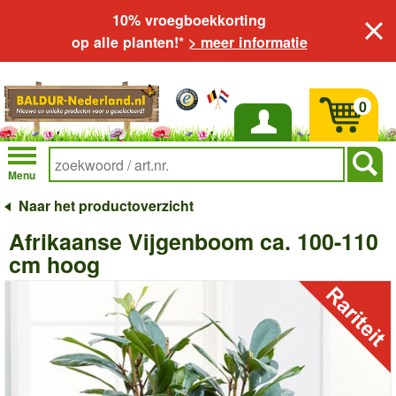
10% vroegboekkorting
op alle planten!*
> meer informatie
0
Inloggen
Menu
Naar het productoverzicht
Afrikaanse Vijgenboom ca. 100-110
cm hoog