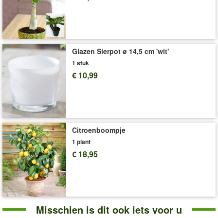
een energieplant en heeft zodoende een positieve uitstraling.
(Ficus binnendijkii Amstel King)
De levering volgt zonder sierpot!
De bijpassende bloempot vindt u hier >>
Glazen Sierpot ø 14,5 cm 'wit'
1 stuk
Groene planten hebben meststof nodig (bv.
art. nr. 299
). Het
werkt direct, versterkt de weerstand van de planten en
€ 10,99
stimuleert de wortelgroei.
Als potgrond is voor de meeste groene planten een
hoogwaardige potgrond geschikt (bv
art. nr. 3351
of 8232
). Het
bevat alle voedingsstoffen die belangrijk zijn voor de
Citroenboompje
plantengroei.
1 plant
€ 18,95
Art.nr.:
7757
Levering omvat:
24 cm-pot, ca. 100-110 cm hoog
'Kamerplanten'
Plant- en Verzorgingstips
Misschien is dit ook iets voor u