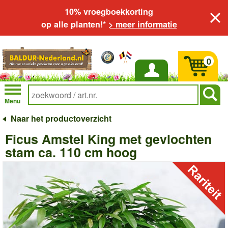
10% vroegboekkorting
op alle planten!*
> meer informatie
0
Inloggen
Menu
Naar het productoverzicht
Ficus Amstel King met gevlochten
stam ca. 110 cm hoog