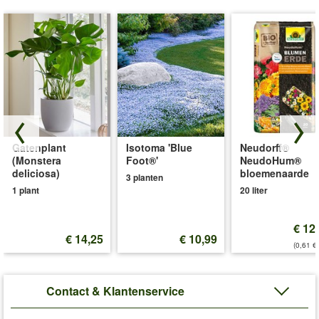
Gatenplant
Isotoma 'Blue
Neudorff®
(Monstera
Foot®'
NeudoHum®
deliciosa)
bloemenaarde
3 planten
1 plant
20 liter
€ 12
€ 14,25
€ 10,99
(0,61 €/
Contact & Klantenservice