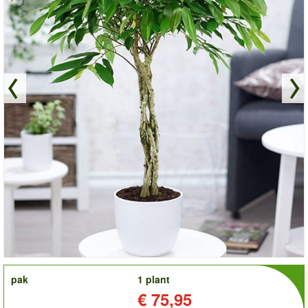
order
pak
1 plant
Prijs:
€ 75,95