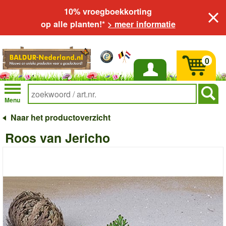
10% vroegboekkorting
op alle planten!*
> meer informatie
0
Inloggen
Menu
Naar het productoverzicht
Roos van Jericho