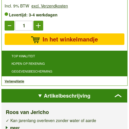
Incl. 9% BTW
excl. Verzendkosten
Levertijd: 3-4 werkdagen
In het winkelmandje
TOP KWALITEIT
KOPEN OP REKENING
GEGEVENSBESCHERMING
Verlanglijstje
Artikelbeschrijving
Roos van Jericho
✓ Kan jarenlang overleven zonder water of aarde
✓ Spreidt zich uit & wordt groen zodra hij vochtig wordt
meer