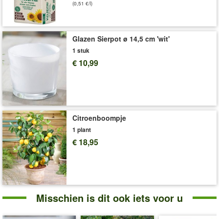
(0,51 €/l)
Art.nr.:
7752
Levering omvat:
wortelgoed, groote I
'Roos van Jericho'
Plant- en Verzorgingstips
Glazen Sierpot ø 14,5 cm 'wit'
1 stuk
€ 10,99
Citroenboompje
1 plant
€ 18,95
Misschien is dit ook iets voor u