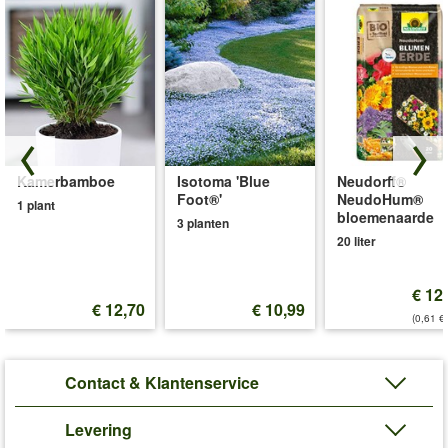
Kamerbamboe
Isotoma 'Blue
Neudorff®
Foot®'
NeudoHum®
1 plant
bloemenaarde
3 planten
20 liter
€ 12
€ 12,70
€ 10,99
(0,61 €/
Contact & Klantenservice
Levering