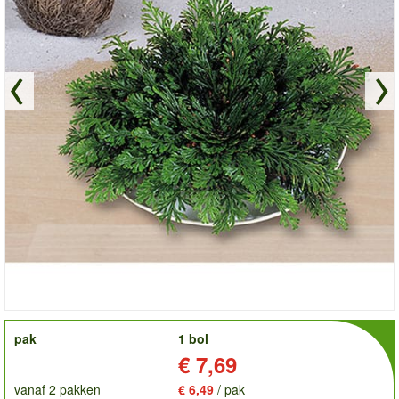
order
pak
1 bol
Prijs:
€ 7,69
vanaf 2 pakken
€ 6,49
/ pak