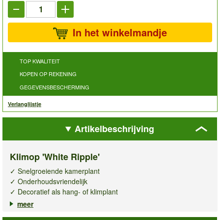
In het winkelmandje
TOP KWALITEIT
KOPEN OP REKENING
GEGEVENSBESCHERMING
Verlanglijstje
Artikelbeschrijving
Klimop 'White Ripple'
✓ Snelgroeiende kamerplant
✓ Onderhoudsvriendelijk
✓ Decoratief als hang- of klimplant
meer
De
klimop White Ripple
, ook bekend als Hedera of
kamerklimop is een groene, robuuste en onderhoudsvriendelijke