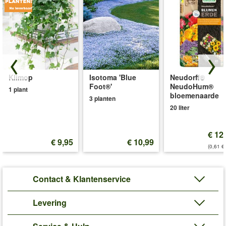
Klimop
Isotoma 'Blue
Neudorff®
Foot®'
NeudoHum®
1 plant
bloemenaarde
3 planten
20 liter
€ 12
€ 9,95
€ 10,99
(0,61 €/
Contact & Klantenservice
Levering