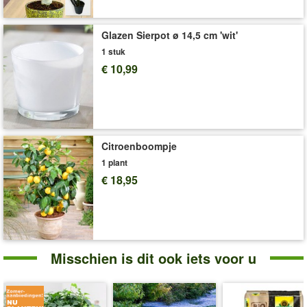
Art.nr.:
7713
Glazen Sierpot ø 14,5 cm 'wit'
Levering omvat:
13 cm-pot, ca. 20 cm
1 stuk
'Klimop'
Plant- en Verzorgingstips
€ 10,99
Citroenboompje
1 plant
€ 18,95
Misschien is dit ook iets voor u