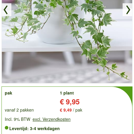
order
pak
1 plant
Prijs:
€ 9,95
vanaf 2 pakken
€ 9,49
/ pak
Incl. 9% BTW
excl. Verzendkosten
Levertijd: 3-4 werkdagen