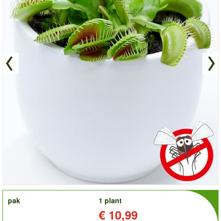
order
pak
1 plant
Prijs:
€ 10,99