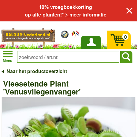
10% vroegboekkorting
op alle planten!*
> meer informatie
0
Inloggen
Menu
Naar het productoverzicht
Vleesetende Plant
'Venusvliegenvanger'