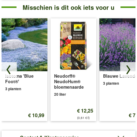
Misschien is dit ook iets voor u
Isotoma 'Blue
Neudorff®
Blauwe Lavende
Foot®'
NeudoHum®
3 planten
bloemenaarde
3 planten
20 liter
€ 12,25
€ 10,99
€ 7
(0,61 €/l)