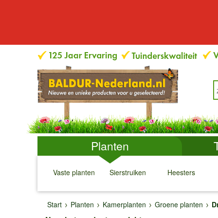
Planten
Vaste planten
Sierstruiken
Heesters
↓
↓
↓
↓
Start
Planten
Kamerplanten
Groene planten
D