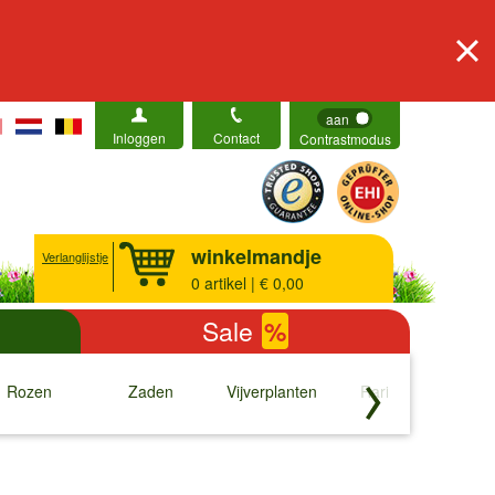
aan
Inloggen
Contact
Contrastmodus
winkelmandje
Verlanglijstje
0
artikel | € 0,00
Sale
%
Rozen
Zaden
Vijverplanten
Rariteiten
b
↓
↓
↓
↓