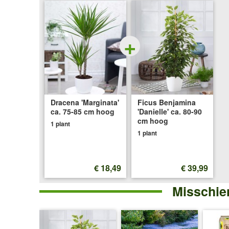
75-
85
+
cm
hoog
Dracena 'Marginata'
Ficus Benjamina
ca. 75-85 cm hoog
'Danielle' ca. 80-90
cm hoog
1 plant
1 plant
€ 18,49
€ 39,99
Misschien