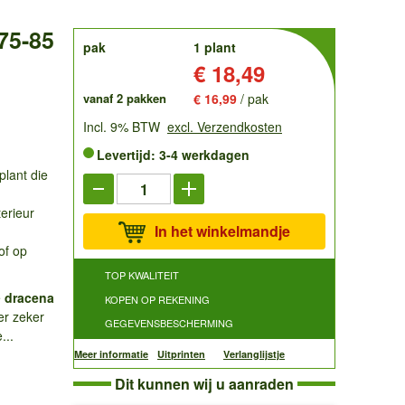
75-85
order
pak
1 plant
Prijs:
€ 18,49
vanaf 2 pakken
€ 16,99
/ pak
Incl. 9% BTW
excl. Verzendkosten
Levertijd: 3-4 werkdagen
plant die
terieur
In het winkelmandje
of op
TOP KWALITEIT
e
dracena
KOPEN OP REKENING
er zeker
GEGEVENSBESCHERMING
...
Meer informatie
Uitprinten
Verlanglijstje
Dit kunnen wij u aanraden