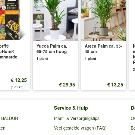
rff®
Yucca Palm ca.
Areca Palm ca. 35-
oHum®
65-75 cm hoog
45 cm
menaarde
1 plant
1 plant
3
€ 12,25
€ 29,95
€ 13,25
(0,61 €/l)
Service & Hulp
D
ij BALDUR
Plant- & Verzorgingstips
O
ten
Veel gestelde vragen (FAQ)
Be