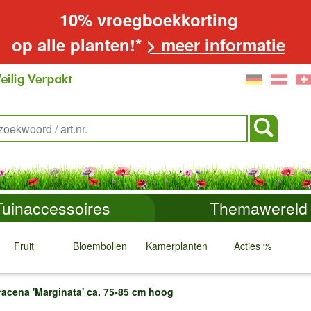
10% vroegboekkorting
op alle planten!*
> meer informatie
Tuinaccessoires
Themawereld
Fruit
Bloembollen
Kamerplanten
Acties %
↓
↓
↓
↓
racena 'Marginata' ca. 75-85 cm hoog