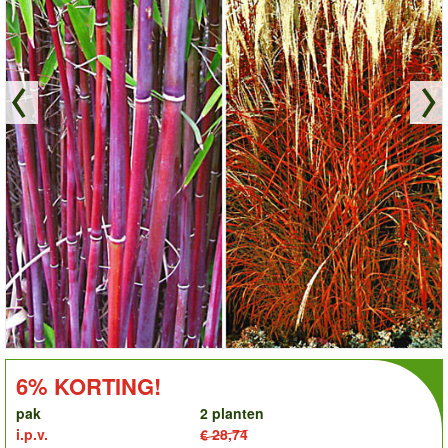
order
KORTING!:
6% KORTING!
pak
2 planten
i.p.v.
€ 28,74