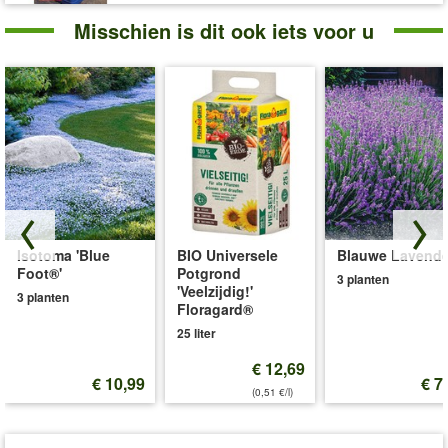
Misschien is dit ook iets voor u
Isotoma 'Blue
BIO Universele
Blauwe Lavende
Foot®'
Potgrond
3 planten
'Veelzijdig!'
3 planten
Floragard®
25 liter
€ 12,69
€ 10,99
€ 7
(0,51 €/l)