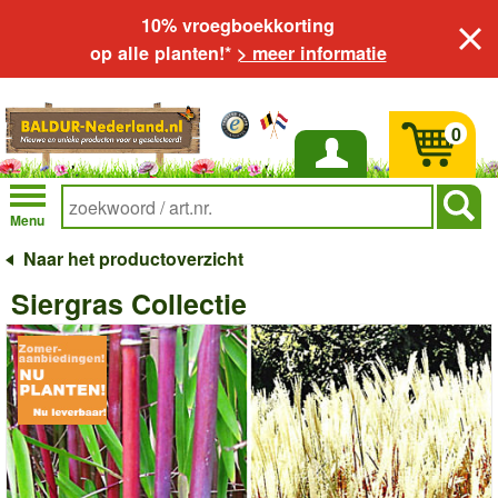
10% vroegboekkorting
op alle planten!*
> meer informatie
0
Inloggen
Menu
Naar het productoverzicht
Siergras Collectie