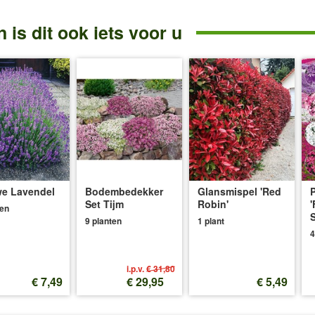
 is dit ook iets voor u
e Lavendel
Bodembedekker
Glansmispel 'Red
P
Set Tijm
Robin'
'
ten
S
9 planten
1 plant
4
i.p.v.
€ 31,80
€ 7,49
€ 29,95
€ 5,49