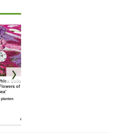
hlox Collectie
Bodembedekker
Vetmuur Sagina
Flowers of the
Tijm
Subulata
ea'
3 planten
3 planten
 planten
€ 13,25
€ 10,99
€ 10,99