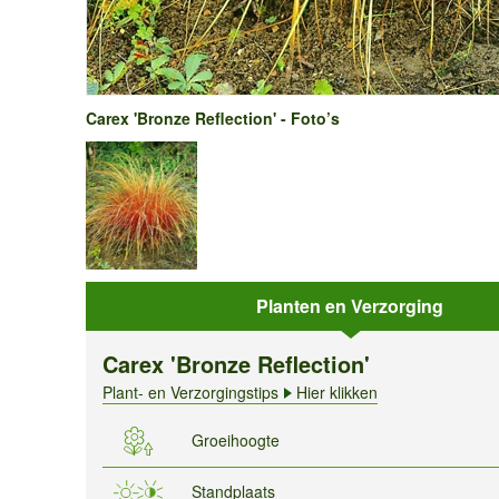
Carex 'Bronze Reflection' - Foto’s
Planten en Verzorging
Carex 'Bronze Reflection'
Plant- en Verzorgingstips
Hier klikken
Groeihoogte
Standplaats