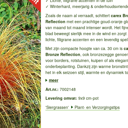
✓ Lichte, filigrane accenten in de tuin
✓ Winterhard, meerjarig & onderhoudsvriende
Zoals de naam al verraadt, schittert
carex Br
Reflection
met een prachtige goud-oranje gl
van maand tot maand intenser wordt. Het fijn
blad beweegt sierlijk mee in de wind en zorgt
lichte, filigrane accenten en een levendig spel 
Met zijn compacte hoogte van ca. 30 cm is
ca
Bronze Reflection
, ook bronzezegge genoem
voor borders, rotstuinen, kuipen of als elegan
onderbeplanting. Dankzij zijn warme bronstin
het in elk seizoen stijl, warmte en dynamiek to
meer
Art.nr.:
7002148
Levering omvat:
9x9 cm-pot
'Siergrassen'
Plant- en Verzorgingstips