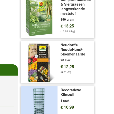
& Siergrassen
langwerkende
meststof
850 gram
€ 13,25
(15,59 €/kg)
Neudorff®
NeudoHum®
bloemenaarde
20 liter
€ 12,25
(0,61 €/l)
Decoratieve
Klimzuil
1 stuk
€ 10,99