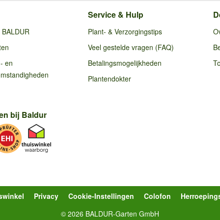
Service & Hulp
D
ij BALDUR
Plant- & Verzorgingstips
O
ten
Veel gestelde vragen (FAQ)
Be
g- en
Betalingsmogelijkheden
To
omstandigheden
Plantendokter
en bij Baldur
swinkel
Privacy
Cookie-Instellingen
Colofon
Herroeping
© 2026 BALDUR-Garten GmbH