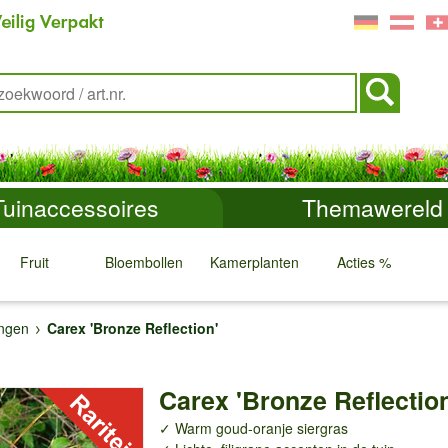
Tuinaccessoires
Themawereld
Fruit
Bloembollen
Kamerplanten
Acties %
↓
↓
↓
↓
ingen
Carex 'Bronze Reflection'
Carex 'Bronze Reflection
✓ Warm goud-oranje siergras