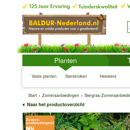
Planten
Vaste planten
Sierstruiken
Heesters
↓
↓
↓
↓
Start
Zomeraanbiedingen
Siergras-Zomeraanbied
Naar het productoverzicht