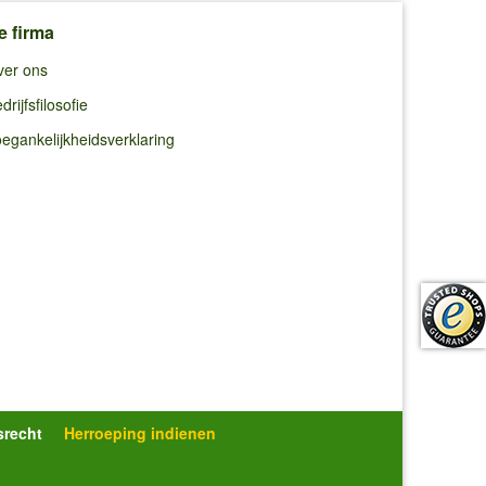
e firma
ver ons
drijfsfilosofie
egankelijkheidsverklaring
srecht
Herroeping indienen