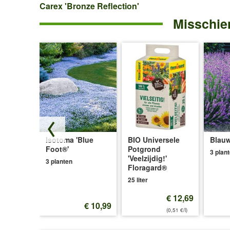
Carex
Carex 'Bronze Reflection'
Misschien
'Bronze
Reflection'
Isotoma 'Blue
BIO Universele
Blauw
ce®'
Foot®'
Potgrond
3 plan
'Veelzijdig!'
3 planten
Floragard®
25 liter
€ 12,69
€ 12,99
€ 10,99
(0,51 €/l)