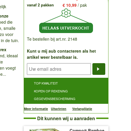
vanaf 2 pakken
€ 10,99
/ pak
lijk
onze
oed die
e, smalle
 zo voor
Te bestellen bij art.nr. 2148
in de tuin.
rex
Kunt u mij aub contacteren als het
d, ideaal
artikel weer bestelbaar is.
te
ten voegt
e...
Notificatieve
TOP KWALITEIT
KOPEN OP REKENING
GEGEVENSBESCHERMING
Meer informatie
Uitprinten
Verlanglijstje
Dit kunnen wij u aanraden
Compo® Bamboe