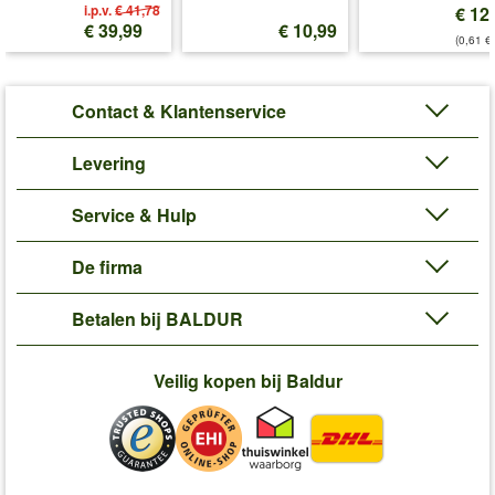
i.p.v.
€ 41,78
€ 12
€ 39,99
€ 10,99
(0,61 €/
Contact & Klantenservice
Levering
Service & Hulp
De firma
Betalen bij BALDUR
Veilig kopen bij Baldur