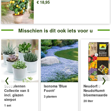
Art.nr.:
7852
€ 18,95
Levering omvat:
12 cm-pot + 3 Elho® sierpot antraciet
'Kamerplanten'
Plant- en Verzorgingstips
Misschien is dit ook iets voor u
Succulenten
Isotoma 'Blue
Neudorff®
Collectie van 5
Foot®'
NeudoHum®
incl. glazen
bloemenaarde
3 planten
sierpot
20 liter
1 set