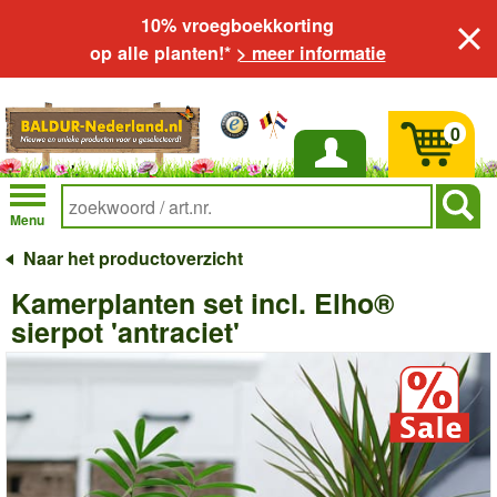
10% vroegboekkorting
op alle planten!*
> meer informatie
0
Inloggen
Menu
Naar het productoverzicht
Kamerplanten set incl. Elho®
sierpot 'antraciet'