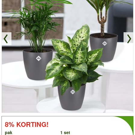
order
KORTING!:
8% KORTING!
pak
1 set