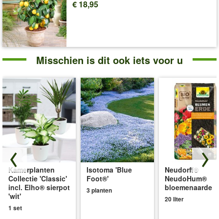
€ 18,95
Levering omvat:
12 cm-pot + 3 Elho® sierpot wit
'Kamerplanten'
Plant- en Verzorgingstips
Misschien is dit ook iets voor u
Kamerplanten
Isotoma 'Blue
Neudorff®
Collectie 'Classic'
Foot®'
NeudoHum®
incl. Elho® sierpot
bloemenaarde
3 planten
'wit'
20 liter
1 set