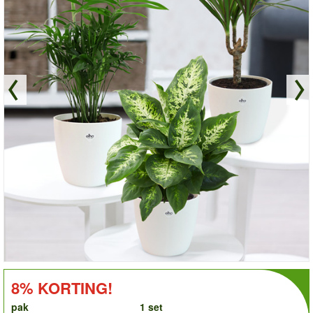
order
KORTING!:
8% KORTING!
pak
1 set