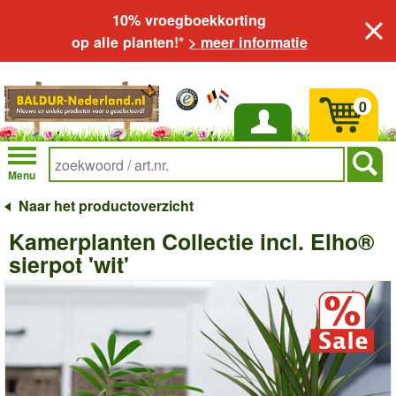
10% vroegboekkorting
op alle planten!*
> meer informatie
0
Inloggen
Menu
Naar het productoverzicht
Kamerplanten Collectie incl. Elho®
sierpot 'wit'