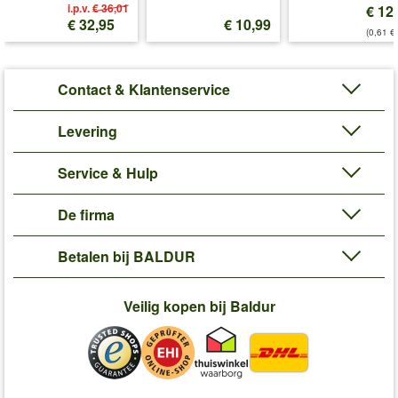
i.p.v.
€ 36,01
€ 12
€ 32,95
€ 10,99
(0,61 €/
Contact & Klantenservice
Levering
Service & Hulp
De firma
Betalen bij BALDUR
Veilig kopen bij Baldur