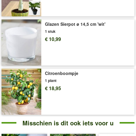
'Tillandsia'
Plant- en Verzorgingstips
Glazen Sierpot ø 14,5 cm 'wit'
1 stuk
€ 10,99
Citroenboompje
1 plant
€ 18,95
Misschien is dit ook iets voor u