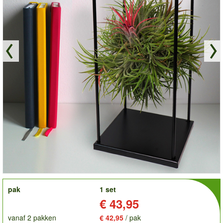
order
pak
1 set
Prijs:
€ 43,95
vanaf 2 pakken
€ 42,95
/ pak