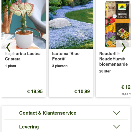
Euphorbia Lactea
Isotoma 'Blue
Neudorff®
Cristata
Foot®'
NeudoHum®
bloemenaarde
1 plant
3 planten
20 liter
€ 12
€ 18,95
€ 10,99
(0,61 €/
Contact & Klantenservice
Levering