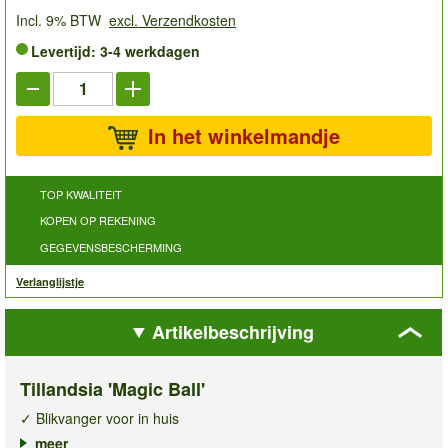
Incl. 9% BTW
excl. Verzendkosten
Levertijd: 3-4 werkdagen
In het winkelmandje
TOP KWALITEIT
KOPEN OP REKENING
GEGEVENSBESCHERMING
Verlanglijstje
Artikelbeschrijving
Tillandsia 'Magic Ball'
✓ Blikvanger voor in huis
✓ Inclusief decoratief frame
meer