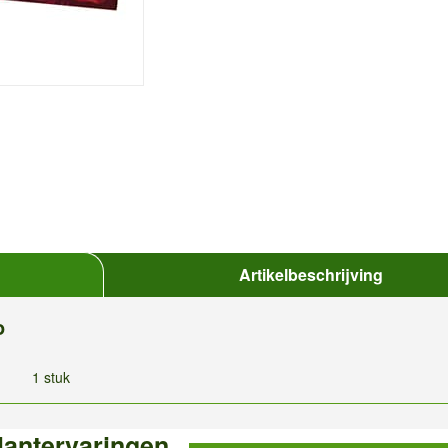
Artikelbeschrijving
o
1 stuk
lantervaringen