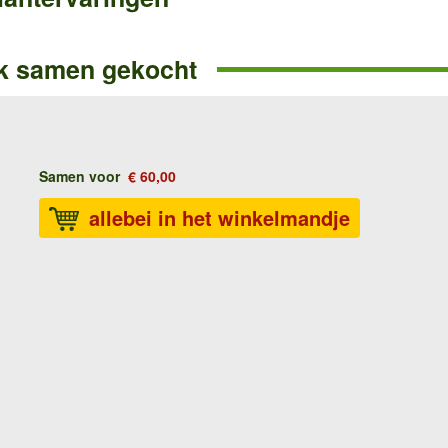
k samen gekocht
Samen voor
€ 60,00
allebei in het winkelmandje