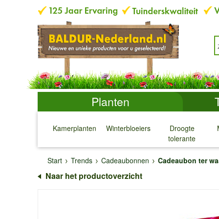
Planten
Kamerplanten
Winterbloeiers
Droogte
tolerante
planten
↓
↓
↓
↓
Start
Trends
Cadeaubonnen
Cadeaubon ter wa
Naar het productoverzicht