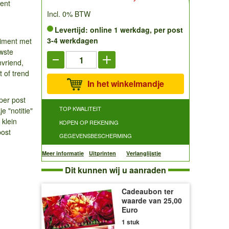
ment
Incl. 0% BTW
Levertijd: online 1 werkdag, per post
3-4 werkdagen
timent met
wste
nvriend,
t of trend
In het winkelmandje
per post
TOP KWALITEIT
e "notitie"
 klein
KOPEN OP REKENING
post
GEGEVENSBESCHERMING
Meer informatie
Uitprinten
Verlanglijstje
Dit kunnen wij u aanraden
Cadeaubon ter
waarde van 25,00
Euro
1 stuk