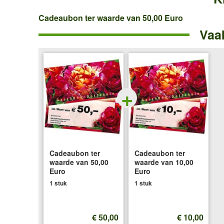
Cadeaubon
Cadeaubon ter waarde van 50,00 Euro
Vaa
ter
waarde
van
50,00
+
Euro
Cadeaubon ter
Cadeaubon ter
waarde van 50,00
waarde van 10,00
Euro
Euro
1 stuk
1 stuk
€ 50,00
€ 10,00