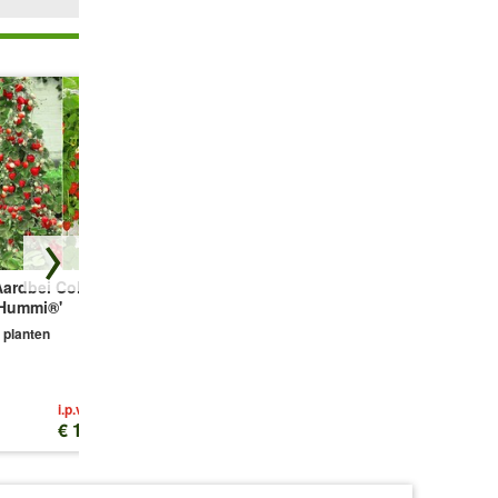
ardbei Collectie
Lupine 'Russels
Kleurrijke
'Hummi®'
Mix'
Zonnebloemen
 planten
1 portie zaad
1 portie zaad
i.p.v.
€ 19,00
€ 18,49
€ 2,10
€ 2,49