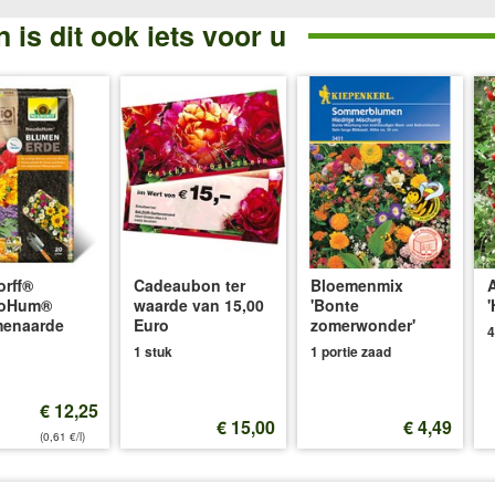
 is dit ook iets voor u
rff®
Cadeaubon ter
Bloemenmix
A
oHum®
waarde van 15,00
'Bonte
menaarde
Euro
zomerwonder'
4
1 stuk
1 portie zaad
€ 12,25
€ 15,00
€ 4,49
(0,61 €/l)