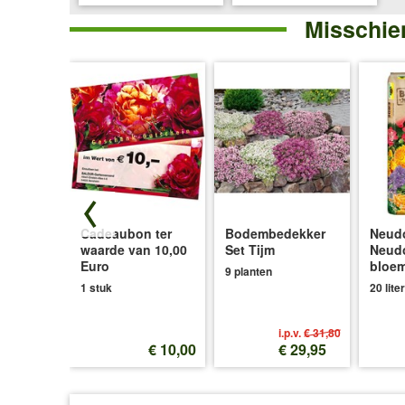
Misschien
ensia
Cadeaubon ter
Bodembedekker
Neudo
waarde van 10,00
Set Tijm
Neud
Euro
bloe
9 planten
1 stuk
20 liter
i.p.v.
€ 31,80
€ 16,49
€ 10,00
€ 29,95