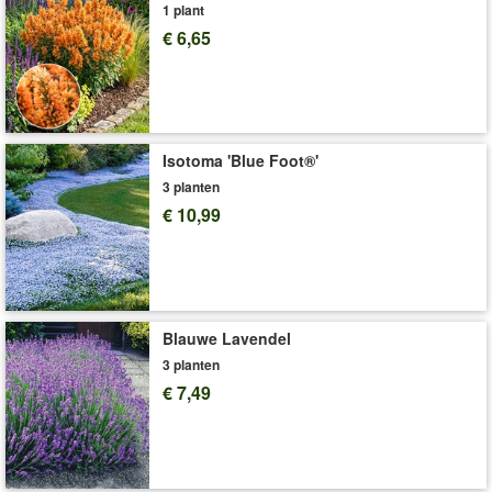
1 plant
Levering omvat:
grootte I
€ 6,65
'Ooievaarsbek'
Plant- en Verzorgingstips
Isotoma 'Blue Foot®'
3 planten
€ 10,99
Blauwe Lavendel
3 planten
€ 7,49