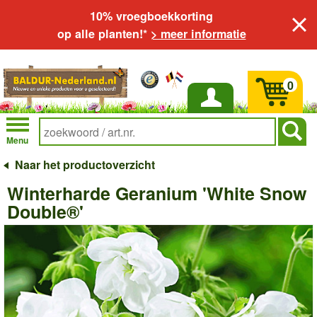
10% vroegboekkorting
op alle planten!*
> meer informatie
0
Inloggen
Menu
Naar het productoverzicht
Winterharde Geranium 'White Snow
Double®'