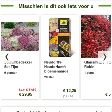
Misschien is dit ook iets voor u
Bodembedekker
Neudorff®
Glansmispel 'R
Set Tijm
NeudoHum®
Robin'
bloemenaarde
9 planten
1 plant
20 liter
i.p.v.
€ 31,80
€ 12,25
€ 29,95
€ 5
(0,61 €/l)