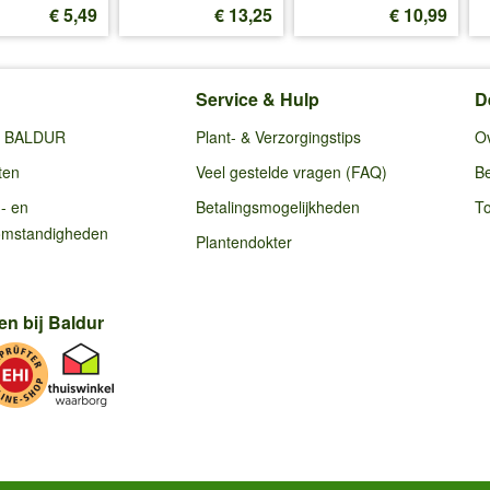
€ 5,49
€ 13,25
€ 10,99
Service & Hulp
D
ij BALDUR
Plant- & Verzorgingstips
O
ten
Veel gestelde vragen (FAQ)
Be
g- en
Betalingsmogelijkheden
To
omstandigheden
Plantendokter
en bij Baldur