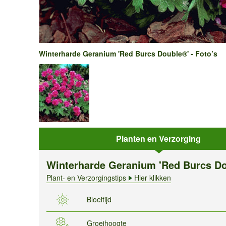
Winterharde Geranium 'Red Burcs Double®' - Foto’s
Planten en Verzorging
Winterharde Geranium 'Red Burcs D
Plant- en Verzorgingstips
Hier klikken
Bloeitijd
Groeihoogte