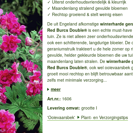
✓ Uiterst onderhoudsvriendelijk & kleurrijk
✓ Maandenlang stralend gevulde bloemen
✓ Rechtop groeiend & stelt weinig eisen
De uit Engeland afkomstige
winterharde ge
Red Burcs Double®
is een echte must-have 
tuin. Ze is niet alleen zeer onderhoudsvriende
ook een schitterende, langdurige bloeier. De
geraniumstruik trakteert u de hele zomer op ri
gevulde, helder gekleurde bloemen die uw tu
maandenlang laten stralen. De
winterharde 
Red Burcs Double®
,
ook wel ooievaarsbek
groeit mooi rechtop en blijft betrouwbaar aantr
zelfs met minimale verzorging...
meer
Art.nr.:
1606
Levering omvat:
grootte I
'Ooievaarsbek'
Plant- en Verzorgingstips