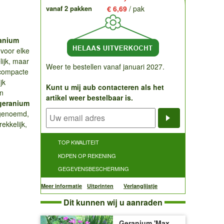
vanaf 2 pakken
€ 6,69
/ pak
ranium
voor elke
lijk, maar
Weer te bestellen vanaf januari 2027.
 compacte
jk
Kunt u mij aub contacteren als het
in
artikel weer bestelbaar is.
geranium
 genoemd,
ekkelijk,
Notificatieve
TOP KWALITEIT
KOPEN OP REKENING
GEGEVENSBESCHERMING
Meer informatie
Uitprinten
Verlanglijstje
Dit kunnen wij u aanraden
Geranium 'Max