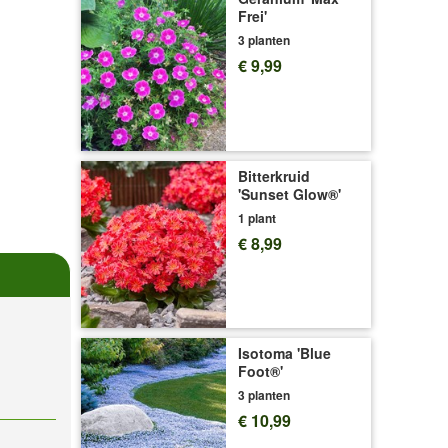
Frei'
3 planten
€ 9,99
Bitterkruid
'Sunset Glow®'
1 plant
€ 8,99
Isotoma 'Blue
Foot®'
3 planten
€ 10,99