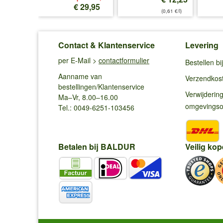
€ 12,99
€ 29,95
(0,61 €/l)
Contact & Klantenservice
Levering
per E-Mail >
contactformulier
Bestellen b
Aanname van
Verzendkos
bestellingen/Klantenservice
Verwijderin
Ma–Vr, 8.00–16.00
omgevings
Tel.: 0049-6251-103456
Betalen bij BALDUR
Veilig kop