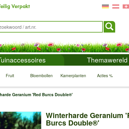
Tuinaccessoires
Themawereld
Fruit
Bloembollen
Kamerplanten
Acties %
↓
↓
↓
↓
harde Geranium 'Red Burcs Double®'
Winterharde Geranium 
Burcs Double®'