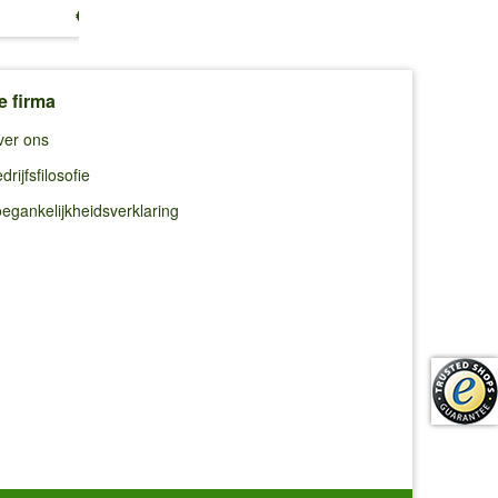
€ 10,99
€ 8,95
€ 11,39
e firma
ver ons
drijfsfilosofie
egankelijkheidsverklaring