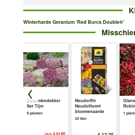
K
Winterharde
Winterharde Geranium 'Red Burcs Double®'
Misschien
Geranium
'Red
Burcs
Double®'
Bodembedekker
Neudorff®
Glans
ce®'
Set Tijm
NeudoHum®
Robin
bloemenaarde
9 planten
1 plant
20 liter
i.p.v.
€ 31,80
€ 12,25