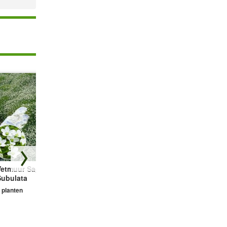
Vetmuur Sagina
Prachtkaars Gaura
Geurende Tijm
Subulata
'Wit'
collectie 'Colours'
 planten
2 planten
3 planten