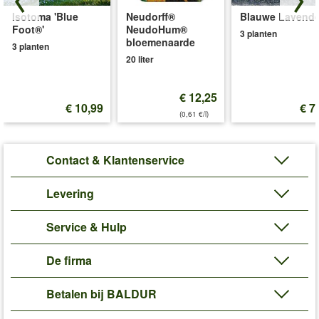
tot hun recht te laten komen. (Pelargonium peltatum)
Isotoma 'Blue
Neudorff®
Blauwe Lavende
Foot®'
NeudoHum®
Tijdens de belangrijkste groeiperiode, van de lente tot in de volle
3 planten
bloemenaarde
3 planten
zomer, kan wekelijks een algemene of speciale meststof aan het
20 liter
gietwater worden toegevoegd (bijv. art. nr.
6487
of
6498
).
Art.nr.:
6102
€ 12,25
€ 10,99
€ 7
Levering omvat:
kluithoogte 3,7 cm
(0,61 €/l)
'Geranium'
Plant- en Verzorgingstips
Contact & Klantenservice
Levering
Service & Hulp
De firma
Betalen bij BALDUR