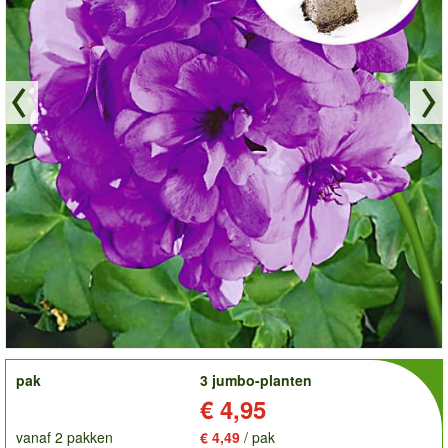
order
pak
3 jumbo-planten
Prijs:
€ 4,95
vanaf 2 pakken
€ 4,49
/ pak