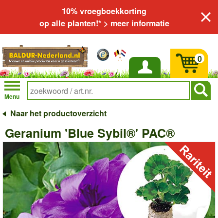
10% vroegboekkorting
op alle planten!*
> meer informatie
0
Inloggen
Menu
Naar het productoverzicht
Geranium 'Blue Sybil®' PAC®