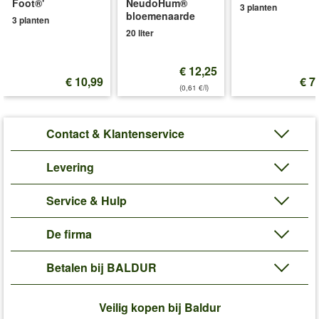
Foot®'
NeudoHum®
3 planten
peltatum)
bloemenaarde
3 planten
20 liter
Tijdens de belangrijkste groeiperiode, van de lente tot in de volle
zomer, kan wekelijks een algemene of speciale meststof aan het
gietwater worden toegevoegd (bijv. art. nr.
6487
of
6498
).
€ 12,25
€ 10,99
€ 7
Art.nr.:
6058
(0,61 €/l)
Levering omvat:
kluithoogte 2,3 cm
Contact & Klantenservice
'Geranium'
Plant- en Verzorgingstips
Levering
Service & Hulp
De firma
Betalen bij BALDUR
Veilig kopen bij Baldur