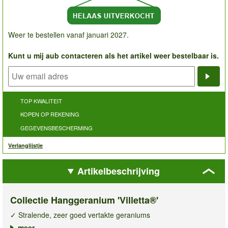
Weer te bestellen vanaf januari 2027.
Kunt u mij aub contacteren als het artikel weer bestelbaar is.
Noti
TOP KWALITEIT
KOPEN OP REKENING
GEGEVENSBESCHERMING
Verlanglijstje
Artikelbeschrijving
Collectie Hanggeranium 'Villetta®'
✓ Stralende, zeer goed vertakte geraniums
✓ Perfect voor bloembakken, hanging baskets & potten
meer