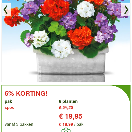
order
KORTING!:
6% KORTING!
pak
6 planten
i.p.v.
€ 21,20
Prijs:
€ 19,95
vanaf 3 pakken
€ 18,99
/ pak