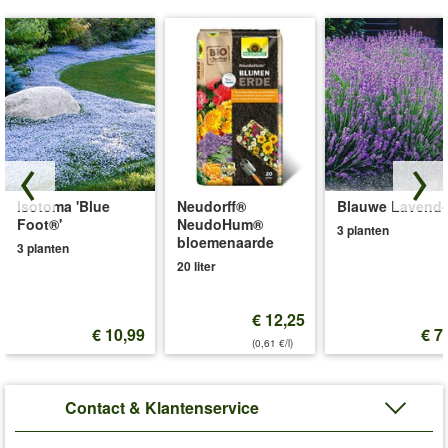
Isotoma 'Blue
Neudorff®
Blauwe Lavende
Foot®'
NeudoHum®
3 planten
bloemenaarde
3 planten
20 liter
€ 12,25
€ 10,99
€ 7
(0,61 €/l)
Contact & Klantenservice