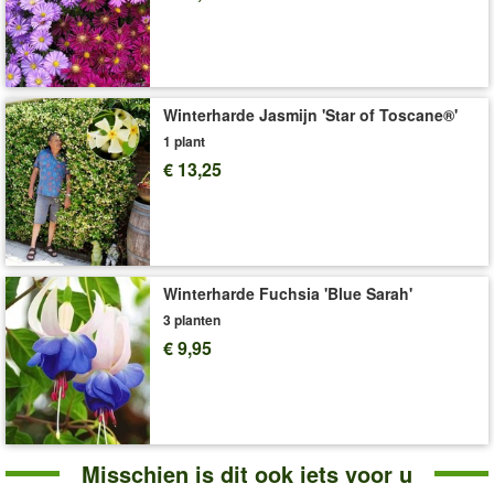
de beste keuze voor zomerbloemen.
Art.nr.:
4902
Levering omvat:
10,5 cm-pot
Winterharde Jasmijn 'Star of Toscane®'
'Geranium'
Plant- en Verzorgingstips
1 plant
€ 13,25
Winterharde Fuchsia 'Blue Sarah'
3 planten
€ 9,95
Misschien is dit ook iets voor u