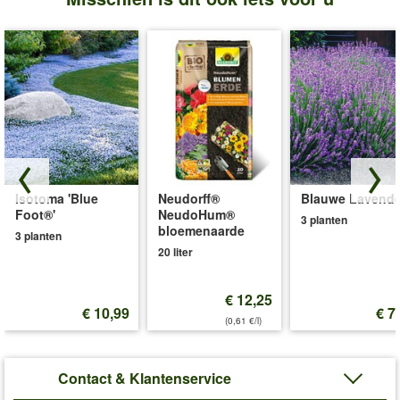
Isotoma 'Blue
Neudorff®
Blauwe Lavende
Foot®'
NeudoHum®
3 planten
bloemenaarde
3 planten
20 liter
€ 12,25
€ 10,99
€ 7
(0,61 €/l)
Contact & Klantenservice