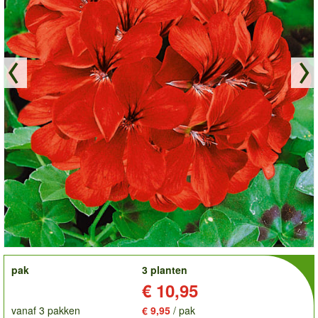
order
pak
3 planten
Prijs:
€ 10,95
vanaf 3 pakken
€ 9,95
/ pak