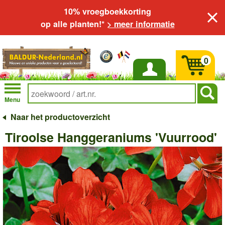
10% vroegboekkorting
op alle planten!*
> meer informatie
0
Inloggen
Menu
Naar het productoverzicht
Tiroolse Hanggeraniums 'Vuurrood'