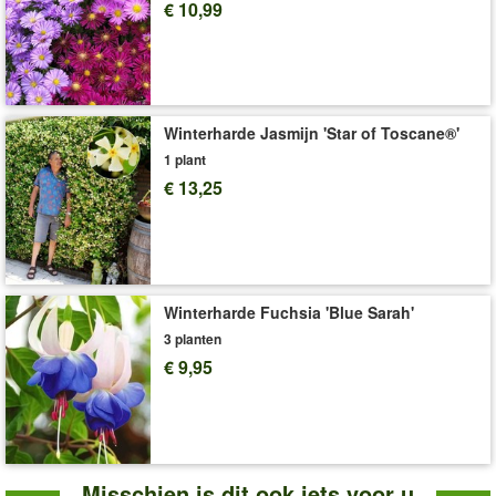
Art.nr.:
4321
€ 10,99
Levering omvat:
10,5 cm-pot
'Geranium'
Plant- en Verzorgingstips
Winterharde Jasmijn 'Star of Toscane®'
1 plant
€ 13,25
Winterharde Fuchsia 'Blue Sarah'
3 planten
€ 9,95
Misschien is dit ook iets voor u