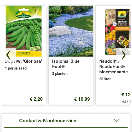
Doperwt 'Gloriosa'
Isotoma 'Blue
Neudorff®
Foot®'
NeudoHum®
1 portie zaad
bloemenaarde
3 planten
20 liter
€ 12
€ 2,20
€ 10,99
(0,61 €/
Contact & Klantenservice