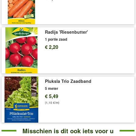
Radijs 'Riesenbutter'
1 portie zaad
€ 2,20
Pluksla Trio Zaadband
5 meter
€ 5,49
(1,10 €/m)
Misschien is dit ook iets voor u