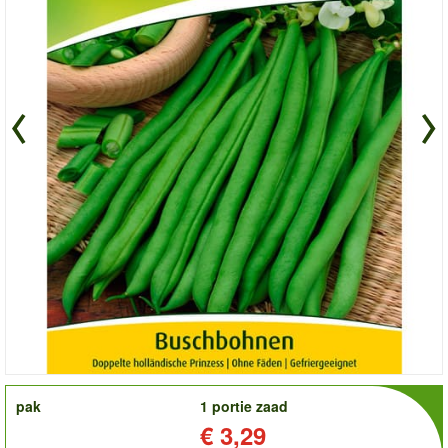
order
pak
1 portie zaad
Prijs:
€ 3,29