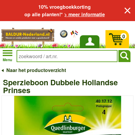
10% vroegboekkorting
op alle planten!*
> meer informatie
0
Inloggen
Menu
Naar het productoverzicht
Sperzieboon Dubbele Hollandse
Prinses